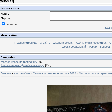
[
BUDO 52
]
Форма входа
Логин:
Пароль:
запомнить
Забыл
Меню сайта
Главная страница
О сайте
Школы и секции
Сайты о единоборствах
С
Доска объявлений
Форум
Вопросы 
Categories
Мастер-класс по грепплингу
[76]
1-й семинар по Джинбукан кобудо
[153]
Главная
»
Фотоальбом
»
Семинары, мастер-классы - 2012
»
Мастер-класс по греппли