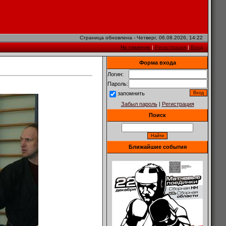
Страница обновлена - Четверг, 06.08.2026, 14:22
На главную
|
Регистрация
|
Вход
Форма входа
Логин:
Пароль:
запомнить
Забыл пароль
|
Регистрация
Поиск
Ближайшие события