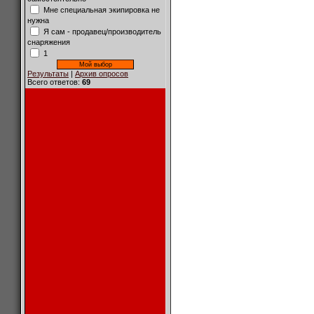
Мне специальная экипировка не
нужна
Я сам - продавец/производитель
снаряжения
1
Результаты
|
Архив опросов
Всего ответов:
69