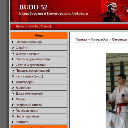
BUDO 52
Единоборства в Нижегородской области
Приветствую Вас
Гость
|
RSS
Меню
Главная
»
Фотоальбом
»
Семинары,
Главная страница
О сайте
Школы и секции
Сайты о единоборствах
Статьи и публикации
Правила соревнований
Ката каратэ (англ.)
Фотогалереи
Видеоблог
Доска объявлений
Форум
Вопросы и ответы
Гостевая книга
Наши партнёры
Контакты