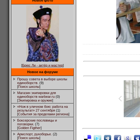
Новое фото
[
Брюс Ли - актёр и мастер
]
Новое на форуме
Прошу совета в выборе школы
единоборств.
(9)
[
Поиск школы
]
Магазин экипировки для
единоборств warbear.ru
(0)
[
Экипировка и оружие
]
«Нож в уличном бою: работа на
результат» 27 сентября
(1)
[
События за пределами региона
]
Боксерские пословицы и
поговорки.
(7)
[
Golden Figther
]
Армспорт, рукоборье.
(2)
[
Поиск школы
]