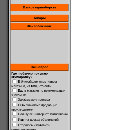
В мире единоборств
Товары
Файлобменник
Наш опрос
Где я обычно покупаю
экипировку?
В ближайшем спортивном
магазине, из того, что есть
Еду в магазин по рекомендации
знакомых
Заказываю у тренера
Есть знакомые продавцы/
производители
Пользуюсь интернет-магазинами
Ищу на досках объявлений
Стараюсь изготовить
самостоятельно