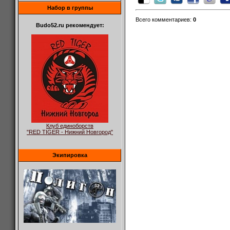
Набор в группы
Всего комментариев
:
0
Budo52.ru рекомендует:
Клуб единоборств
"RED TIGER - Нижний Новгород"
Экипировка