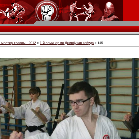
 мастер-классы - 2012
»
1-й семинар по Джинбукан кобудо
» 145