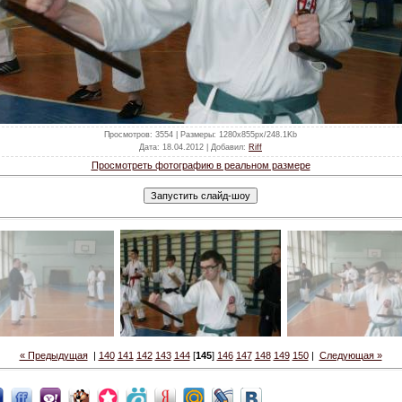
Просмотров
: 3554 |
Размеры
: 1280x855px/248.1Kb
Дата
: 18.04.2012 |
Добавил
:
Riff
Просмотреть фотографию в реальном размере
« Предыдущая
|
140
141
142
143
144
[
145
]
146
147
148
149
150
|
Следующая »