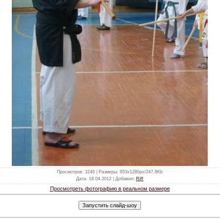
Просмотров
: 3249 |
Размеры
: 853x1280px/247.8Kb
Дата
: 18.04.2012 |
Добавил
:
Riff
Просмотреть фотографию в реальном размере