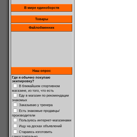
В мире единоборств
Товары
Файлобменник
Наш опрос
Где я обычно покупаю
экипировку?
В ближайшем спортивном
магазине, из того, что есть
Еду в магазин по рекомендации
знакомых
Заказываю у тренера
Есть знакомые продавцы/
производители
Пользуюсь интернет-магазинами
Ищу на досках объявлений
Стараюсь изготовить
самостоятельно