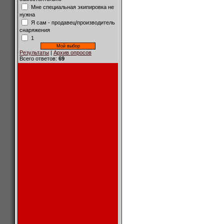
Мне специальная экипировка не
нужна
Я сам - продавец/производитель
снаряжения
1
Результаты
|
Архив опросов
Всего ответов:
69