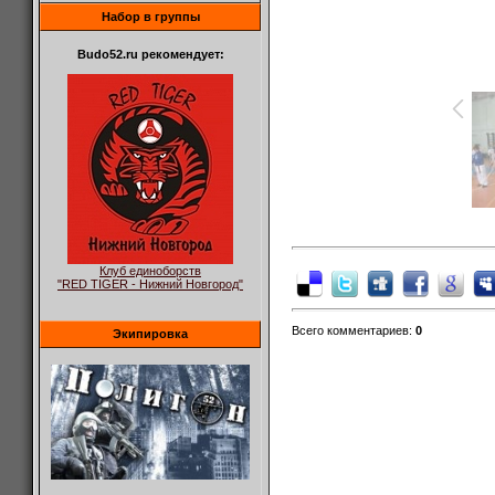
Набор в группы
Budo52.ru рекомендует:
Клуб единоборств
"RED TIGER - Нижний Новгород"
Всего комментариев
:
0
Экипировка