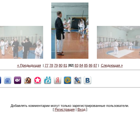
« Предыдущая
|
77
78
79
80
81
[
82
]
83
84
85
86
87
|
Следующая »
Добавлять комментарии могут только зарегистрированные пользователи.
[
Регистрация
|
Вход
]