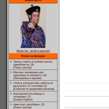
Новое фото
[
Брюс Ли - актёр и мастер
]
Новое на форуме
Прошу совета в выборе школы
единоборств.
(9)
[
Поиск школы
]
Магазин экипировки для
единоборств warbear.ru
(0)
[
Экипировка и оружие
]
«Нож в уличном бою: работа на
результат» 27 сентября
(1)
[
События за пределами региона
]
Боксерские пословицы и
поговорки.
(7)
[
Golden Figther
]
Армспорт, рукоборье.
(2)
[
Поиск школы
]