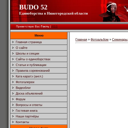
BUDO 52
Единоборства в Нижегородской области
Приветствую Вас
Гость
|
RSS
Меню
Главная
»
Фотоальбом
»
Семинары,
Главная страница
О сайте
Школы и секции
Сайты о единоборствах
Статьи и публикации
Правила соревнований
Ката каратэ (англ.)
Фотогалереи
Видеоблог
Доска объявлений
Форум
Вопросы и ответы
Гостевая книга
Наши партнёры
Контакты