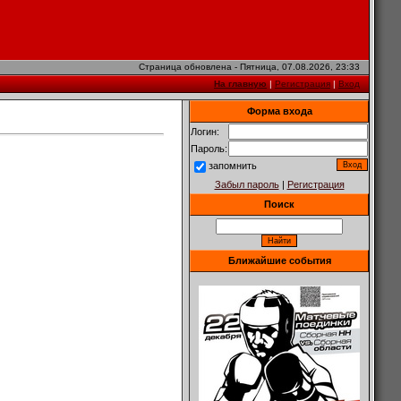
Страница обновлена - Пятница, 07.08.2026, 23:33
На главную
|
Регистрация
|
Вход
Форма входа
Логин:
Пароль:
запомнить
Забыл пароль
|
Регистрация
Поиск
Ближайшие события