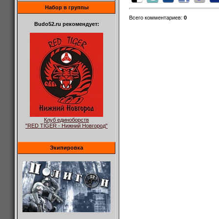
Набор в группы
Всего комментариев
:
0
Budo52.ru рекомендует:
Клуб единоборств
"RED TIGER - Нижний Новгород"
Экипировка