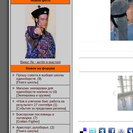
Новое фото
[
Брюс Ли - актёр и мастер
]
Новое на форуме
Прошу совета в выборе школы
единоборств.
(9)
[
Поиск школы
]
Магазин экипировки для
единоборств warbear.ru
(0)
[
Экипировка и оружие
]
«Нож в уличном бою: работа на
результат» 27 сентября
(1)
[
События за пределами региона
]
Боксерские пословицы и
поговорки.
(7)
[
Golden Figther
]
Армспорт, рукоборье.
(2)
[
Поиск школы
]