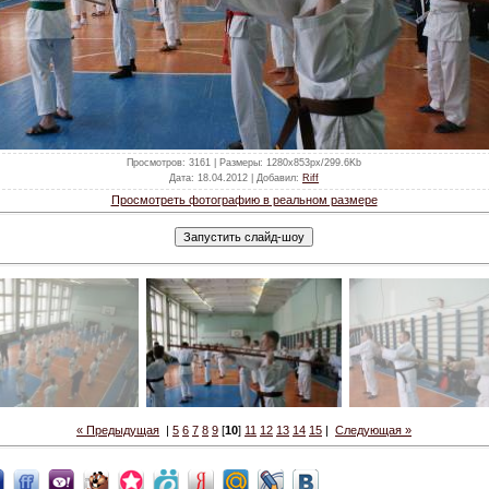
Просмотров
: 3161 |
Размеры
: 1280x853px/299.6Kb
Дата
: 18.04.2012 |
Добавил
:
Riff
Просмотреть фотографию в реальном размере
« Предыдущая
|
5
6
7
8
9
[
10
]
11
12
13
14
15
|
Следующая »