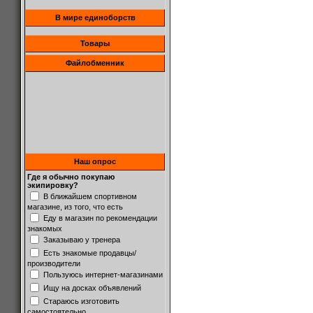
В мире единоборств
Товары
Файлобменник
Наш опрос
Где я обычно покупаю
экипировку?
В ближайшем спортивном
магазине, из того, что есть
Еду в магазин по рекомендации
знакомых
Заказываю у тренера
Есть знакомые продавцы/
производители
Пользуюсь интернет-магазинами
Ищу на досках объявлений
Стараюсь изготовить
самостоятельно