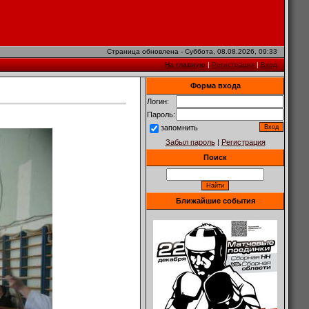
Страница обновлена - Суббота, 08.08.2026, 09:33
На главную
|
Регистрация
|
Вход
Форма входа
Логин:
Пароль:
запомнить
Забыл пароль
|
Регистрация
Поиск
Ближайшие события