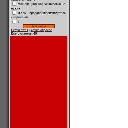
Мне специальная экипировка не
нужна
Я сам - продавец/производитель
снаряжения
1
Результаты
|
Архив опросов
Всего ответов:
69