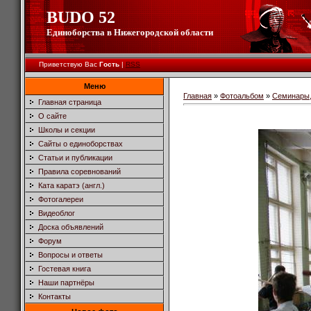
BUDO 52
Единоборства в Нижегородской области
Приветствую Вас
Гость
|
RSS
Меню
Главная
»
Фотоальбом
»
Семинары,
Главная страница
О сайте
Школы и секции
Сайты о единоборствах
Статьи и публикации
Правила соревнований
Ката каратэ (англ.)
Фотогалереи
Видеоблог
Доска объявлений
Форум
Вопросы и ответы
Гостевая книга
Наши партнёры
Контакты