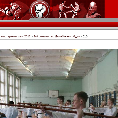
 мастер-классы - 2012
»
1-й семинар по Джинбукан кобудо
» 010