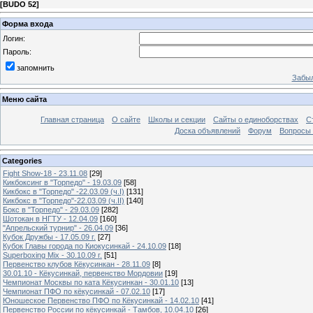
[
BUDO 52
]
Форма входа
Логин:
Пароль:
запомнить
Забыл
Меню сайта
Главная страница
О сайте
Школы и секции
Сайты о единоборствах
С
Доска объявлений
Форум
Вопросы 
Categories
Fight Show-18 - 23.11.08
[29]
Кикбоксинг в "Торпедо" - 19.03.09
[58]
Кикбокс в "Торпедо" -22.03.09 (ч.I)
[131]
Кикбокс в "Торпедо"-22.03.09 (ч.II)
[140]
Бокс в "Торпедо" - 29.03.09
[282]
Шотокан в НГТУ - 12.04.09
[160]
"Апрельский турнир" - 26.04.09
[36]
Кубок Дружбы - 17.05.09 г.
[27]
Кубок Главы города по Киокусинкай - 24.10.09
[18]
Superboxing Mix - 30.10.09 г.
[51]
Первенство клубов Кёкусинкан - 28.11.09
[8]
30.01.10 - Кёкусинкай, первенство Мордовии
[19]
Чемпионат Москвы по ката Кёкусинкан - 30.01.10
[13]
Чемпионат ПФО по кёкусинкай - 07.02.10
[17]
Юношеское Первенство ПФО по Кёкусинкай - 14.02.10
[41]
Первенство России по кёкусинкай - Тамбов, 10.04.10
[26]