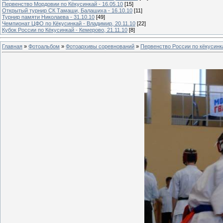
Первенство Мордовии по Кёкусинкай - 16.05.10
[15]
Открытый турнир СК Тамаши, Балашиха - 16.10.10
[11]
Турнир памяти Николаева - 31.10.10
[49]
Чемпионат ЦФО по Кёкусинкай - Владимир, 20.11.10
[22]
Кубок России по Кёкусинкай - Кемерово, 21.11.10
[8]
Главная
»
Фотоальбом
»
Фотоархивы соревнований
»
Первенство России по кёкусинка