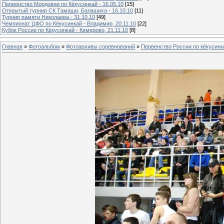
Первенство Мордовии по Кёкусинкай - 16.05.10
[15]
Открытый турнир СК Тамаши, Балашиха - 16.10.10
[11]
Турнир памяти Николаева - 31.10.10
[49]
Чемпионат ЦФО по Кёкусинкай - Владимир, 20.11.10
[22]
Кубок России по Кёкусинкай - Кемерово, 21.11.10
[8]
Главная
»
Фотоальбом
»
Фотоархивы соревнований
»
Первенство России по кёкусинка