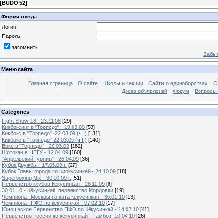
[
BUDO 52
]
Форма входа
Логин:
Пароль:
запомнить
Забыл
Меню сайта
Главная страница
О сайте
Школы и секции
Сайты о единоборствах
С
Доска объявлений
Форум
Вопросы 
Categories
Fight Show-18 - 23.11.08
[29]
Кикбоксинг в "Торпедо" - 19.03.09
[58]
Кикбокс в "Торпедо" -22.03.09 (ч.I)
[131]
Кикбокс в "Торпедо"-22.03.09 (ч.II)
[140]
Бокс в "Торпедо" - 29.03.09
[282]
Шотокан в НГТУ - 12.04.09
[160]
"Апрельский турнир" - 26.04.09
[36]
Кубок Дружбы - 17.05.09 г.
[27]
Кубок Главы города по Киокусинкай - 24.10.09
[18]
Superboxing Mix - 30.10.09 г.
[51]
Первенство клубов Кёкусинкан - 28.11.09
[8]
30.01.10 - Кёкусинкай, первенство Мордовии
[19]
Чемпионат Москвы по ката Кёкусинкан - 30.01.10
[13]
Чемпионат ПФО по кёкусинкай - 07.02.10
[17]
Юношеское Первенство ПФО по Кёкусинкай - 14.02.10
[41]
Первенство России по кёкусинкай - Тамбов, 10.04.10
[26]