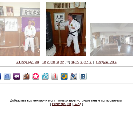
« Предыдущая
|
28
29
30
31
32
[
33
]
34
35
36
37
38
|
Следующая »
Добавлять комментарии могут только зарегистрированные пользователи.
[
Регистрация
|
Вход
]