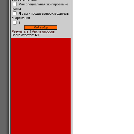
Мне специальная экипировка не
нужна
Я сам - продавец/производитель
снаряжения
1
Результаты
|
Архив опросов
Всего ответов:
69