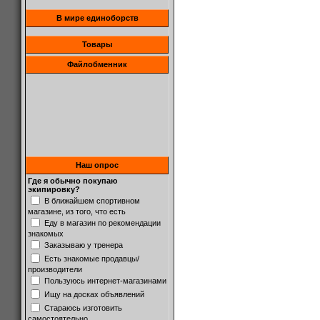
В мире единоборств
Товары
Файлобменник
Наш опрос
Где я обычно покупаю
экипировку?
В ближайшем спортивном
магазине, из того, что есть
Еду в магазин по рекомендации
знакомых
Заказываю у тренера
Есть знакомые продавцы/
производители
Пользуюсь интернет-магазинами
Ищу на досках объявлений
Стараюсь изготовить
самостоятельно