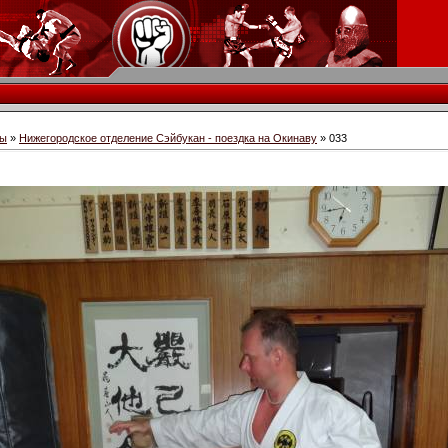
бы
»
Нижегородское отделение Сэйбукан - поездка на Окинаву
» 033