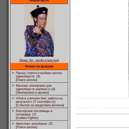
Новое фото
[
Брюс Ли - актёр и мастер
]
Новое на форуме
Прошу совета в выборе школы
единоборств.
(9)
[
Поиск школы
]
Магазин экипировки для
единоборств warbear.ru
(0)
[
Экипировка и оружие
]
«Нож в уличном бою: работа на
результат» 27 сентября
(1)
[
События за пределами региона
]
Боксерские пословицы и
поговорки.
(7)
[
Golden Figther
]
Армспорт, рукоборье.
(2)
[
Поиск школы
]