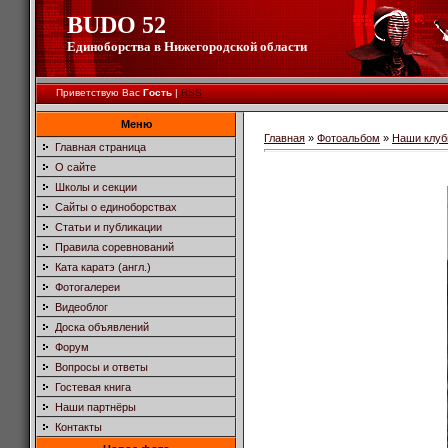
BUDO 52
Единоборства в Нижегородской области
Приветствую Вас
Гость
|
RSS
Меню
Главная
»
Фотоальбом
»
Наши клу
Главная страница
О сайте
Школы и секции
Сайты о единоборствах
Статьи и публикации
Правила соревнований
Ката каратэ (англ.)
Фотогалереи
Видеоблог
Доска объявлений
Форум
Вопросы и ответы
Гостевая книга
Наши партнёры
Контакты