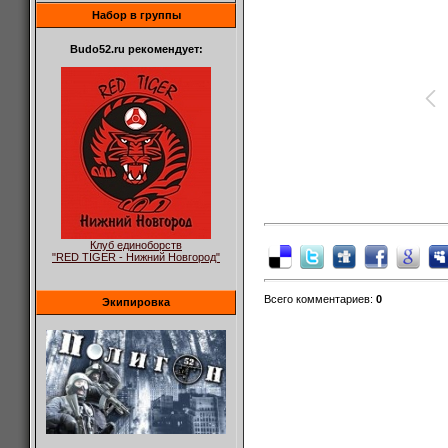
Набор в группы
Budo52.ru рекомендует:
Клуб единоборств
"RED TIGER - Нижний Новгород"
Всего комментариев
:
0
Экипировка