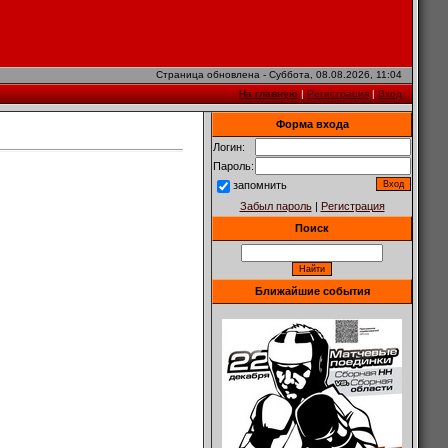
Страница обновлена - Суббота, 08.08.2026, 11:04
На главную
|
Регистрация
|
Вход
Форма входа
Логин:
Пароль:
запомнить
Забыл пароль
|
Регистрация
Поиск
Ближайшие события