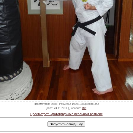
Просмотров
: 3648 |
Размеры
: 1036x1382px/858.3Kb
Дата
: 24.11.2011 |
Добавил
:
Riff
Просмотреть фотографию в реальном размере