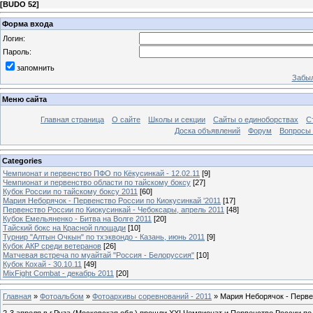
[
BUDO 52
]
Форма входа
Логин:
Пароль:
запомнить
Забыл
Меню сайта
Главная страница
О сайте
Школы и секции
Сайты о единоборствах
С
Доска объявлений
Форум
Вопросы 
Categories
Чемпионат и первенство ПФО по Кёкусинкай - 12.02.11
[9]
Чемпионат и первенство области по тайскому боксу
[27]
Кубок России по тайскому боксу 2011
[60]
Мария Неборячок - Первенство России по Киокусинкай '2011
[17]
Первенство России по Киокусинкай - Чебоксары, апрель 2011
[48]
Кубок Емельяненко - Битва на Волге 2011
[20]
Тайский бокс на Красной площади
[10]
Турнир "Алтын Очкын" по тхэквондо - Казань, июнь 2011
[9]
Кубок АКР среди ветеранов
[26]
Матчевая встреча по муайтай "Россия - Белоруссия"
[10]
Кубок Кохай - 30.10.11
[49]
MixFight Combat - декабрь 2011
[20]
Главная
»
Фотоальбом
»
Фотоархивы соревнований - 2011
» Мария Неборячок - Перве