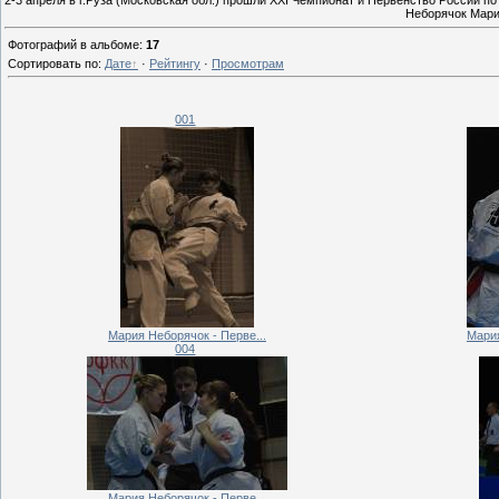
2-3 апреля в г.Руза (Московская обл.) прошли XXI Чемпионат и Первенство России 
Неборячок Мария
Фотографий в альбоме
:
17
Сортировать по
:
Дате
·
Рейтингу
·
Просмотрам
001
Мария Неборячок - Перве...
Мария
004
Мария Неборячок - Перве...