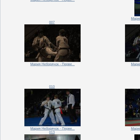
Мария
007
Мария Неборячок - Перве...
Мария
010
Мария Неборячок - Перве...
Мария
013