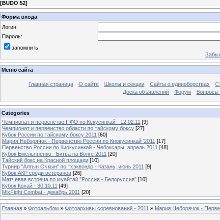
[
BUDO 52
]
Форма входа
Логин:
Пароль:
запомнить
Забыл
Меню сайта
Главная страница
О сайте
Школы и секции
Сайты о единоборствах
С
Доска объявлений
Форум
Вопросы 
Categories
Чемпионат и первенство ПФО по Кёкусинкай - 12.02.11
[9]
Чемпионат и первенство области по тайскому боксу
[27]
Кубок России по тайскому боксу 2011
[60]
Мария Неборячок - Первенство России по Киокусинкай '2011
[17]
Первенство России по Киокусинкай - Чебоксары, апрель 2011
[48]
Кубок Емельяненко - Битва на Волге 2011
[20]
Тайский бокс на Красной площади
[10]
Турнир "Алтын Очкын" по тхэквондо - Казань, июнь 2011
[9]
Кубок АКР среди ветеранов
[26]
Матчевая встреча по муайтай "Россия - Белоруссия"
[10]
Кубок Кохай - 30.10.11
[49]
MixFight Combat - декабрь 2011
[20]
Главная
»
Фотоальбом
»
Фотоархивы соревнований - 2011
»
Мария Неборячок - Перве