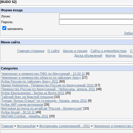
[
BUDO 52
]
Форма входа
Логин:
Пароль:
запомнить
Забыл
Меню сайта
Главная страница
О сайте
Школы и секции
Сайты о единоборствах
С
Доска объявлений
Форум
Вопросы 
Categories
Чемпионат и первенство ПФО по Кёкусинкай - 12.02.11
[9]
Чемпионат и первенство области по тайскому боксу
[27]
Кубок России по тайскому боксу 2011
[60]
Мария Неборячок - Первенство России по Киокусинкай '2011
[17]
Первенство России по Киокусинкай - Чебоксары, апрель 2011
[48]
Кубок Емельяненко - Битва на Волге 2011
[20]
Тайский бокс на Красной площади
[10]
Турнир "Алтын Очкын" по тхэквондо - Казань, июнь 2011
[9]
Кубок АКР среди ветеранов
[26]
Матчевая встреча по муайтай "Россия - Белоруссия"
[10]
Кубок Кохай - 30.10.11
[49]
MixFight Combat - декабрь 2011
[20]
Главная
»
Фотоальбом
»
Фотоархивы соревнований - 2011
»
Чемпионат и первенство 