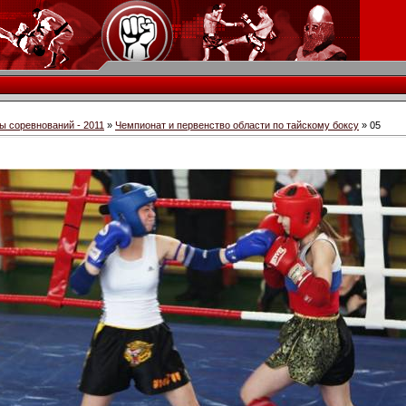
ы соревнований - 2011
»
Чемпионат и первенство области по тайскому боксу
» 05