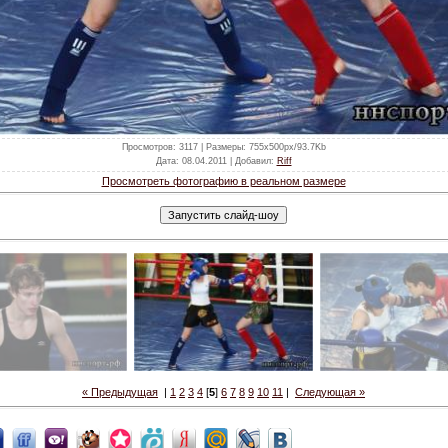
Просмотров
: 3117 |
Размеры
: 755x500px/93.7Kb
Дата
: 08.04.2011 |
Добавил
:
Riff
Просмотреть фотографию в реальном размере
« Предыдущая
|
1
2
3
4
[
5
]
6
7
8
9
10
11
|
Следующая »