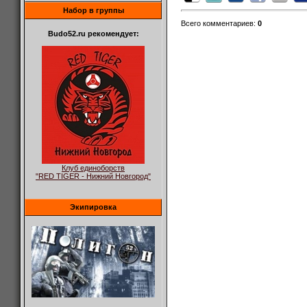
Набор в группы
Всего комментариев
:
0
Budo52.ru рекомендует:
Клуб единоборств
"RED TIGER - Нижний Новгород"
Экипировка