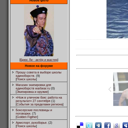
Новое фото
[
Брюс Ли - актёр и мастер
]
Новое на форуме
Прошу совета в выборе школы
единоборств.
(9)
[
Поиск школы
]
Магазин экипировки для
единоборств warbear.ru
(0)
[
Экипировка и оружие
]
«Нож в уличном бою: работа на
результат» 27 сентября
(1)
[
События за пределами региона
]
Боксерские пословицы и
поговорки.
(7)
[
Golden Figther
]
Армспорт, рукоборье.
(2)
[
Поиск школы
]