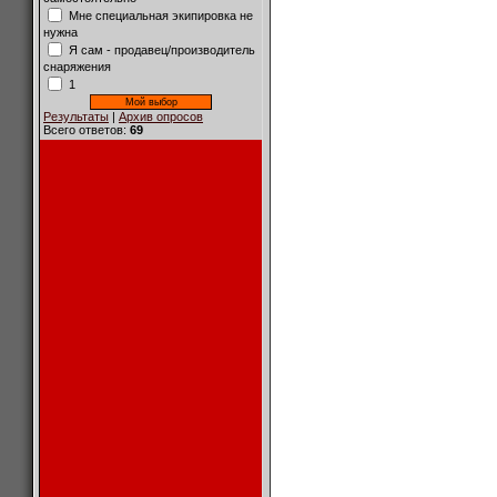
Мне специальная экипировка не
нужна
Я сам - продавец/производитель
снаряжения
1
Результаты
|
Архив опросов
Всего ответов:
69