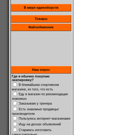
В мире единоборств
Товары
Файлобменник
Наш опрос
Где я обычно покупаю
экипировку?
В ближайшем спортивном
магазине, из того, что есть
Еду в магазин по рекомендации
знакомых
Заказываю у тренера
Есть знакомые продавцы/
производители
Пользуюсь интернет-магазинами
Ищу на досках объявлений
Стараюсь изготовить
самостоятельно