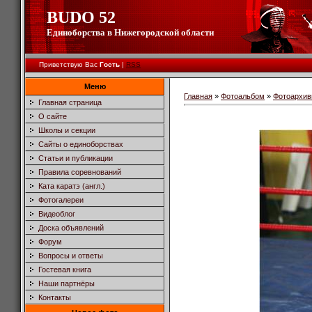
BUDO 52
Единоборства в Нижегородской области
Приветствую Вас
Гость
|
RSS
Меню
Главная
»
Фотоальбом
»
Фотоархив
Главная страница
О сайте
Школы и секции
Сайты о единоборствах
Статьи и публикации
Правила соревнований
Ката каратэ (англ.)
Фотогалереи
Видеоблог
Доска объявлений
Форум
Вопросы и ответы
Гостевая книга
Наши партнёры
Контакты