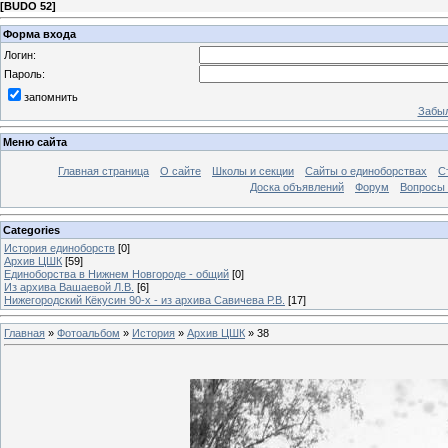
[
BUDO 52
]
Форма входа
Логин:
Пароль:
запомнить
Забыл
Меню сайта
Главная страница
О сайте
Школы и секции
Сайты о единоборствах
С
Доска объявлений
Форум
Вопросы 
Categories
История единоборств
[0]
Архив ЦШК
[59]
Единоборства в Нижнем Новгороде - общий
[0]
Из архива Вашаевой Л.В.
[6]
Нижегородский Кёкусин 90-х - из архива Савичева Р.В.
[17]
Главная
»
Фотоальбом
»
История
»
Архив ЦШК
» 38