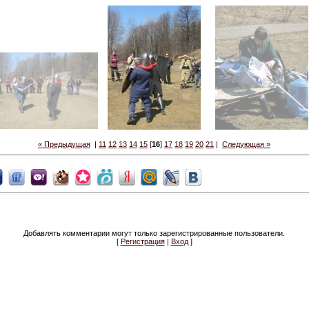
« Предыдущая
|
11
12
13
14
15
[
16
]
17
18
19
20
21
|
Следующая »
Добавлять комментарии могут только зарегистрированные пользователи.
[
Регистрация
|
Вход
]