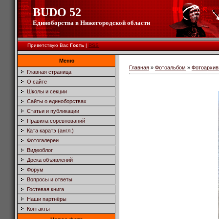
BUDO 52
Единоборства в Нижегородской области
Приветствую Вас
Гость
|
RSS
Меню
Главная
»
Фотоальбом
»
Фотоархив
Главная страница
О сайте
Школы и секции
Сайты о единоборствах
Статьи и публикации
Правила соревнований
Ката каратэ (англ.)
Фотогалереи
Видеоблог
Доска объявлений
Форум
Вопросы и ответы
Гостевая книга
Наши партнёры
Контакты