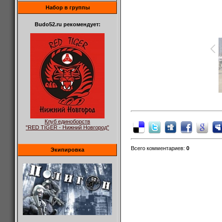
Набор в группы
Budo52.ru рекомендует:
Клуб единоборств
"RED TIGER - Нижний Новгород"
Всего комментариев
:
0
Экипировка