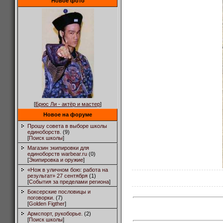
Новое фото
[
Брюс Ли - актёр и мастер
]
Новое на форуме
Прошу совета в выборе школы
единоборств.
(9)
[
Поиск школы
]
Магазин экипировки для
единоборств warbear.ru
(0)
[
Экипировка и оружие
]
«Нож в уличном бою: работа на
результат» 27 сентября
(1)
[
События за пределами региона
]
Боксерские пословицы и
поговорки.
(7)
[
Golden Figther
]
Армспорт, рукоборье.
(2)
[
Поиск школы
]