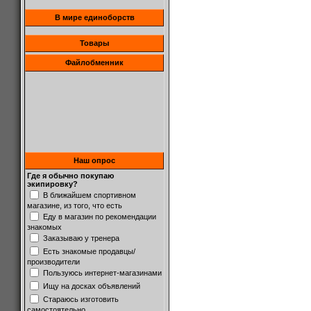
В мире единоборств
Товары
Файлобменник
Наш опрос
Где я обычно покупаю
экипировку?
В ближайшем спортивном
магазине, из того, что есть
Еду в магазин по рекомендации
знакомых
Заказываю у тренера
Есть знакомые продавцы/
производители
Пользуюсь интернет-магазинами
Ищу на досках объявлений
Стараюсь изготовить
самостоятельно