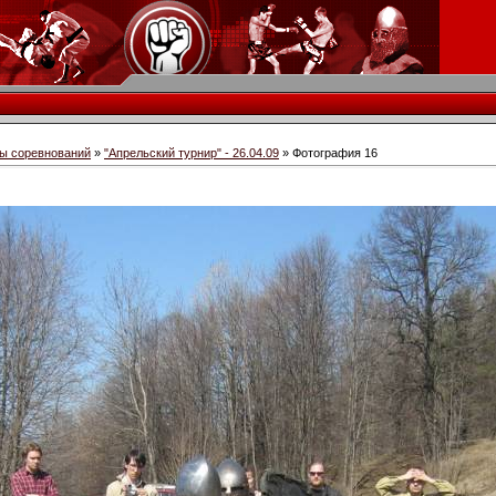
ы соревнований
»
"Апрельский турнир" - 26.04.09
» Фотография 16