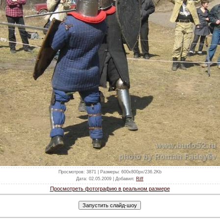
Просмотров
: 3871 |
Размеры
: 600x800px/236.2Kb
Дата
: 02.05.2009 |
Добавил
:
Riff
Просмотреть фотографию в реальном размере