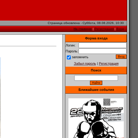
Страница обновлена - Суббота, 08.08.2026, 10:30
На главную
|
Регистрация
|
Вход
Форма входа
Логин:
Пароль:
запомнить
Забыл пароль
|
Регистрация
Поиск
Ближайшие события