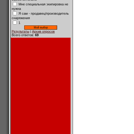
Мне специальная экипировка не
нужна
Я сам - продавец/производитель
снаряжения
1
Результаты
|
Архив опросов
Всего ответов:
69