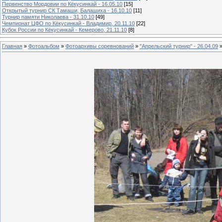
Первенство Мордовии по Кёкусинкай - 16.05.10
[15]
Открытый турнир СК Тамаши, Балашиха - 16.10.10
[11]
Турнир памяти Николаева - 31.10.10
[49]
Чемпионат ЦФО по Кёкусинкай - Владимир, 20.11.10
[22]
Кубок России по Кёкусинкай - Кемерово, 21.11.10
[8]
Главная
»
Фотоальбом
»
Фотоархивы соревнований
»
"Апрельский турнир" - 26.04.09
»