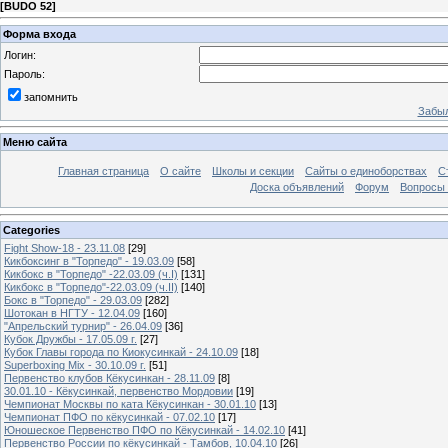
[
BUDO 52
]
Форма входа
Логин:
Пароль:
запомнить
Забыл
Меню сайта
Главная страница
О сайте
Школы и секции
Сайты о единоборствах
С
Доска объявлений
Форум
Вопросы 
Categories
Fight Show-18 - 23.11.08
[29]
Кикбоксинг в "Торпедо" - 19.03.09
[58]
Кикбокс в "Торпедо" -22.03.09 (ч.I)
[131]
Кикбокс в "Торпедо"-22.03.09 (ч.II)
[140]
Бокс в "Торпедо" - 29.03.09
[282]
Шотокан в НГТУ - 12.04.09
[160]
"Апрельский турнир" - 26.04.09
[36]
Кубок Дружбы - 17.05.09 г.
[27]
Кубок Главы города по Киокусинкай - 24.10.09
[18]
Superboxing Mix - 30.10.09 г.
[51]
Первенство клубов Кёкусинкан - 28.11.09
[8]
30.01.10 - Кёкусинкай, первенство Мордовии
[19]
Чемпионат Москвы по ката Кёкусинкан - 30.01.10
[13]
Чемпионат ПФО по кёкусинкай - 07.02.10
[17]
Юношеское Первенство ПФО по Кёкусинкай - 14.02.10
[41]
Первенство России по кёкусинкай - Тамбов, 10.04.10
[26]