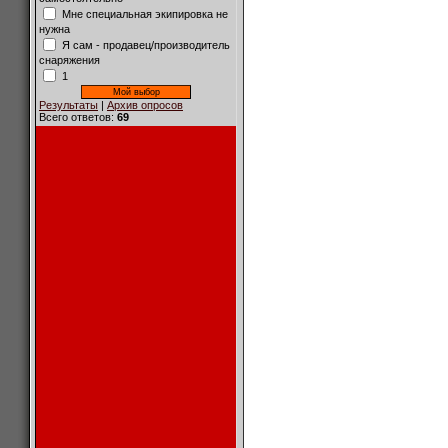
Мне специальная экипировка не
нужна
Я сам - продавец/производитель
снаряжения
1
Результаты
|
Архив опросов
Всего ответов:
69