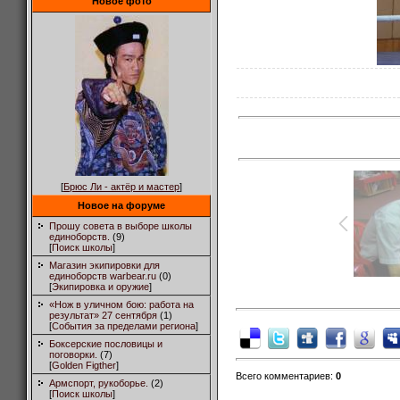
Новое фото
[
Брюс Ли - актёр и мастер
]
Новое на форуме
Прошу совета в выборе школы
единоборств.
(9)
[
Поиск школы
]
Магазин экипировки для
единоборств warbear.ru
(0)
[
Экипировка и оружие
]
«Нож в уличном бою: работа на
результат» 27 сентября
(1)
[
События за пределами региона
]
Боксерские пословицы и
поговорки.
(7)
[
Golden Figther
]
Всего комментариев
:
0
Армспорт, рукоборье.
(2)
[
Поиск школы
]