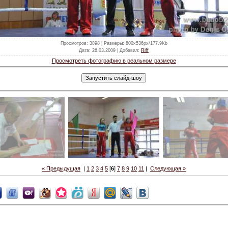
Просмотров
: 3898 |
Размеры
: 800x536px/177.9Kb
Дата
: 26.03.2009 |
Добавил
:
Riff
Просмотреть фотографию в реальном размере
« Предыдущая
|
1
2
3
4
5
[
6
]
7
8
9
10
11
|
Следующая »