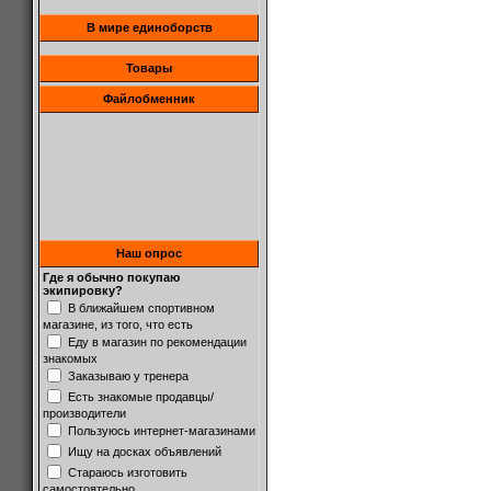
В мире единоборств
Товары
Файлобменник
Наш опрос
Где я обычно покупаю
экипировку?
В ближайшем спортивном
магазине, из того, что есть
Еду в магазин по рекомендации
знакомых
Заказываю у тренера
Есть знакомые продавцы/
производители
Пользуюсь интернет-магазинами
Ищу на досках объявлений
Стараюсь изготовить
самостоятельно