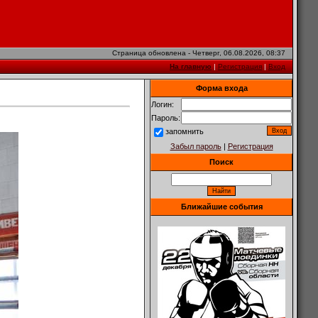
Страница обновлена - Четверг, 06.08.2026, 08:37
На главную
|
Регистрация
|
Вход
Форма входа
Логин:
Пароль:
запомнить
Забыл пароль
|
Регистрация
Поиск
Ближайшие события