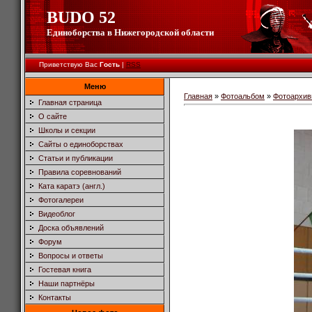
BUDO 52
Единоборства в Нижегородской области
Приветствую Вас
Гость
|
RSS
Меню
Главная
»
Фотоальбом
»
Фотоархив
Главная страница
О сайте
Школы и секции
Сайты о единоборствах
Статьи и публикации
Правила соревнований
Ката каратэ (англ.)
Фотогалереи
Видеоблог
Доска объявлений
Форум
Вопросы и ответы
Гостевая книга
Наши партнёры
Контакты