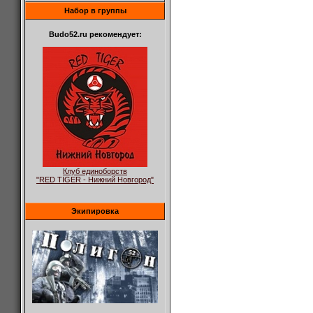
Набор в группы
Budo52.ru рекомендует:
Клуб единоборств
"RED TIGER - Нижний Новгород"
Экипировка