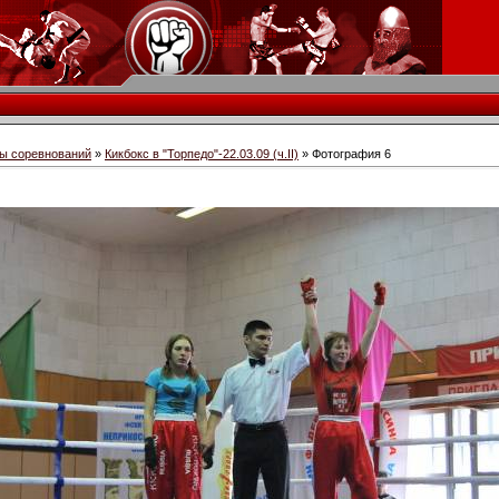
ы соревнований
»
Кикбокс в "Торпедо"-22.03.09 (ч.II)
» Фотография 6