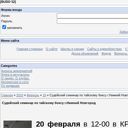
[
BUDO 52
]
Форма входа
Логин:
Пароль:
запомнить
Забыл
Меню сайта
Главная страница
О сайте
Школы и секции
Сайты о единоборствах
С
Доска объявлений
Форум
Вопросы 
Categories
Анонсы мероприятий
Итоги и результаты
О людях. О клубах.
Интересное в сети
От редакции
Главная
»
2010
»
Февраль
»
19
» Судейский семинар по тайскому боксу г.Нижний Нов
Судейский семинар по тайскому боксу г.Нижний Новгород
20 февраля
в 12-00 в КР