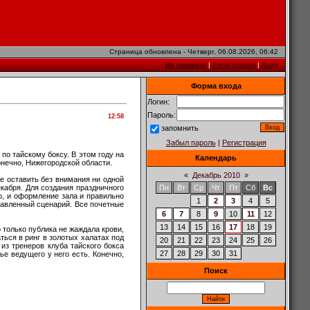
Страница обновлена - Четверг, 06.08.2026, 06:42
На главную
|
Регистрация
|
Вход
Форма входа
Логин:
Пароль:
12:58
запомнить
Забыл пароль
|
Регистрация
по тайскому боксу. В этом году на
Календарь
нечно, Нижегородской области.
«
Декабрь 2010
»
е оставить без внимания ни одной
кабря. Для создания праздничного
Пн
Вт
Ср
Чт
Пт
Сб
Вс
о, и оформление зала и правильно
1
2
3
4
5
авленный сценарий. Все почетные
6
7
8
9
10
11
12
13
14
15
16
17
18
19
только публика не жаждала крови,
ться в ринг в золотых халатах под
20
21
22
23
24
25
26
из тренеров клуба тайского бокса
27
28
29
30
31
е ведущего у него есть. Конечно,
Поиск