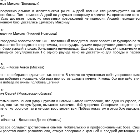
аков Максим (Богородск)
рофессиональном и любительском ринге. Андрей больше специализируется на кик
ого бокса. Тем не менее Андрей не уступает сопернику в клинче. На протяжении всго
 Удар достигает цели, но серьезных повреждений не приносит. Андрей периодиче
яженном бою, досталась Ермакову Максиму.
 кг
Саранчин Максим (Нижний Новгород)
городской области велик. Он – постоянный победитель всех областных турниров по т
опасается богородского спортсмена, но его удары руками периодически достигают цели
 бурю эмоций в рядах болельщика нижегородца. Еще бы, ведь Алексей практически не
авидной регулярностью. Но одного раунда явно не достаточно для победы и перво
кг.
од) – Косов Антон (Москва)
он не собирался сдаваться так просто. В клинче он чувствовал себя увереннее ниж
ды побывал в нокдауне, оба раза пропустив удары в печень. К концу боя все действия
ла победа по очкам Колобова Евгения.
кг.
вич Сергей (Московская область)
азмашисто нанося удары руками и ногами. Самое интересное, что один из ударов, бэ
ья, все так же сумбурно, пытается закончить бой досрочно. Соперники сходятся в 
е, от которого он так и не смог восстановиться. Победу нокаутом в этом бою одержив
 кг
 лбласть) – Денисенко Денис (Москва)
боксера обладают достаточным опытом любительских и профессиональных боев. Саш
и работал более разнопланово, атакуя соперника с дальней и средней дистанции. В