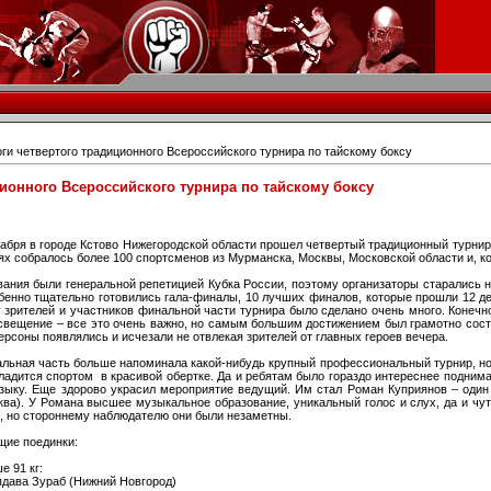
ги четвертого традиционного Всероссийского турнира по тайскому боксу
ционного Всероссийского турнира по тайскому боксу
кабря в городе Кстово Нижегородской области прошел четвертый традиционный турнир 
х собралось более 100 спортсменов из Мурманска, Москвы, Московской области и, ко
ания были генеральной репетицией Кубка России, поэтому организаторы старались н
бенно тщательно готовились гала-финалы, 10 лучших финалов, которые прошли 12 де
 зрителей и участников финальной части турнира было сделано очень много. Конечн
свещение – все это очень важно, но самым большим достижением был грамотно сост
персоны появлялись и исчезали не отвлекая зрителей от главных героев вечера.
льная часть больше напоминала какой-нибудь крупный профессиональный турнир, но 
ладится спортом в красивой обертке. Да и ребятам было гораздо интереснее поднима
зыку. Еще здорово украсил мероприятие ведущий. Им стал Роман Куприянов – один 
ва). У Романа высшее музыкальное образование, уникальный голос и слух, да и чуть
к, но стороннему наблюдателю они были незаметны.
щие поединки:
е 91 кг:
пдава Зураб (Нижний Новгород)