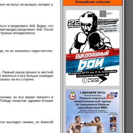
Ближайшие события
нге не могут не вызвать интерес у
ься и продолжить бой. Видно, что
нижегородец продолжает бой. После
д бурные аплодисменты.
ы, но их оказалось недостаточно.
я. Первый раунд прошел в жесткой
ет меняться и все больше очевидно
залась на его стороне.
ногами, но все время «вязнет» в
. Победу нокаутом одержал Егошин
тон выглядел свежее, но Алексей