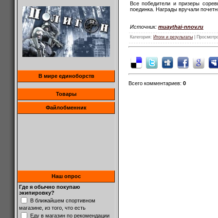
Все победители и призеры сорев
поединка. Награды вручали почетн
Источник:
muaythai-nnov.ru
Категория
:
Итоги и результаты
|
Просмотр
В мире единоборств
Всего комментариев
:
0
Товары
Файлобменник
Наш опрос
Где я обычно покупаю
экипировку?
В ближайшем спортивном
магазине, из того, что есть
Еду в магазин по рекомендации