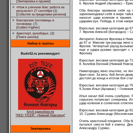
[
Экипировка и оружие
]
6. Фролов Андрей (Арзамас) – Ерм
«Нож в уличном бою: работа на
Оба боксеры проявили себя на п
результат» 27 сентября
(1)
зарекомендовал себя в мире тайск
[
События за пределами региона
]
наносит удар коленом в прыжке.
Боксерские пословицы и
ударами рук. Победа, в этом напр
поговорки.
(7)
[
Golden Figther
]
Взрослые: весовая категория до 67
7. Фролов Алексей (Богородск) – 
Армспорт, рукоборье.
(2)
[
Поиск школы
]
Авторитет Алексея Фролова в Ниже
до 67 кг. Максим три раунда явно 
Набор в группы
Фролов. Четвертый раунд вызывает
еще и удара руками проходят с з
Фролову
Budo52.ru рекомендует:
Взрослые: весовая категория до 71 
8. Колобов Евгений (Нижний Новгор
Нижегородец явно опытнее, но Ант
брал свое. За весь бой Антон дваж
достоял до конца и итогом боя ста
Взрослые: весовая категория до 75 
9.Золин Илья (Арзамас) – Голинке
Илья начал бой очень сумбурно. Р
серьезно потрясает соперника. Ил
удар коленом в солнечное сплетени
Взрослые: весовая категория до 81
Клуб единоборств
10. Суржко Александр (Московская
"RED TIGER - Нижний Новгород"
Очень красочный поединок. Оба 
пытался свести бой к клинчу. Ден
Александру Суржко.
Экипировка