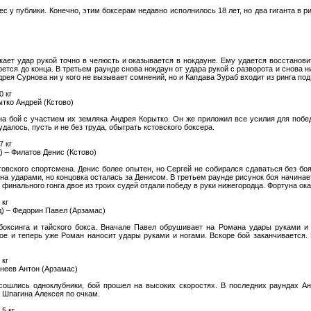
 у публики. Конечно, этим боксерам недавно исполнилось 18 лет, но два гиганта в ри
ает удар рукой точно в челюсть и оказывается в нокдауне. Ему удается восстановит
рется до конца. В третьем раунде снова нокдаун от удара рукой с разворота и снова 
дрея Сурнова ни у кого не вызывает сомнений, но и Капдава Зураб входит из ринга по
0 кг
ытко Андрей (Кстово)
а бой с участием их земляка Андрея Корытко. Он же приложил все усилия для побед
далось, пусть и не без труда, обыграть кстовского боксера.
7 кг
 – Филатов Денис (Кстово)
овского спортсмена. Денис более опытен, но Сергей не собирался сдаваться без бо
ена ударами, но концовка осталась за Денисом. В третьем раунде рисунок боя начина
инального гонга двое из троих судей отдали победу в руки нижегородца. Фортуна ока
 кг
) – Федорин Павел (Арзамас)
боксинга и тайского бокса. Вначале Павел обрушивает на Романа удары руками и 
вое и теперь уже Роман наносит удары руками и ногами. Вскоре бой заканчивается
 кг
рнеев Антон (Арзамас)
сошлись одноклубники, бой прошел на высоких скоростях. В последних раундах Ан
а Шпагина Алексея по очкам.
5 кг