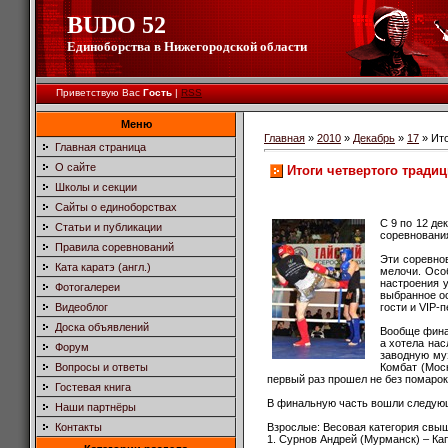
BUDO 52
Единоборства в Нижегородской области
Приветствую Вас
Гость
|
RSS
Меню
Главная
»
2010
»
Декабрь
»
17
» Ито
Главная страница
О сайте
Итоги четвертого тради
Школы и секции
Сайты о единоборствах
С 9 по 12 де
Статьи и публикации
соревнования
Правила соревнований
Эти соревнов
Ката каратэ (англ.)
мелочи. Осо
настроения у
Фотогалереи
выбранное о
гости и VIP-
Видеоблог
Доска объявлений
Вообще фина
а хотела нас
Форум
заводную му
Комбат (Моск
Вопросы и ответы
первый раз прошел не без помаро
Гостевая книга
В финальную часть вошли следую
Наши партнёры
Взрослые: Весовая категория свыш
Контакты
1. Сурнов Андрей (Мурманск) – Ка