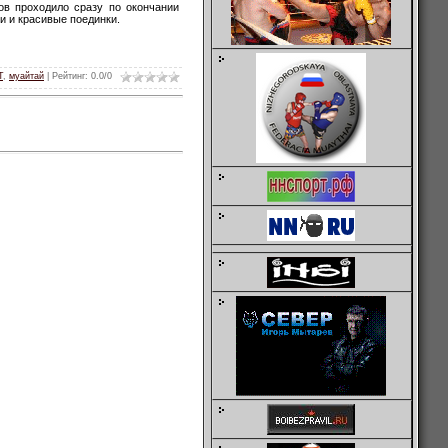
в проходило сразу по окончании
и и красивые поединки.
Т
,
муайтай
|
Рейтинг
:
0.0
/
0