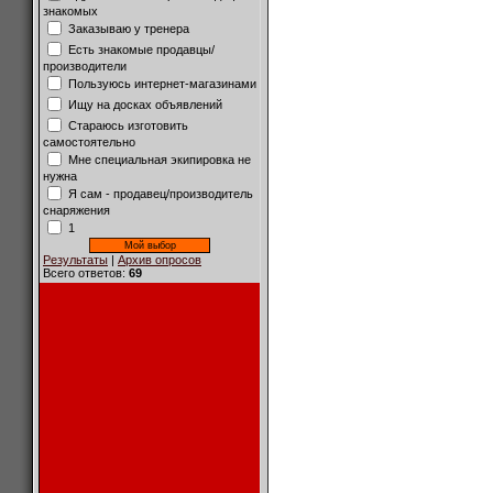
знакомых
Заказываю у тренера
Есть знакомые продавцы/
производители
Пользуюсь интернет-магазинами
Ищу на досках объявлений
Стараюсь изготовить
самостоятельно
Мне специальная экипировка не
нужна
Я сам - продавец/производитель
снаряжения
1
Результаты
|
Архив опросов
Всего ответов:
69