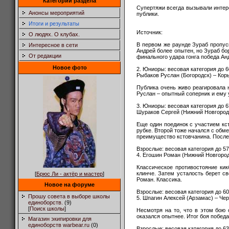
Категории раздела
Супертяжи всегда вызывали интерес
Анонсы мероприятий
публики.
Итоги и результаты
Источник:
О людях. О клубах.
В первом же раунде Зураб пропуск
Интересное в сети
Андрей более опытен, но Зураб бо
От редакции
финального удара гонга победа Ан
Новое фото
2. Юниоры: весовая категория до 6
Рыбаков Руслан (Богородск) – Кор
Публика очень живо реагировала н
Руслан – опытный соперник и ему у
3. Юниоры: весовая категория до 6
Шураков Сергей (Нижний Новгород)
Еще один поединок с участием кст
рубке. Второй тоже начался с обм
преимущество кстовчанина. После ф
Взрослые: весовая категория до 57
4. Егошин Роман (Нижний Новгород
Классическое противостояние кик
клинче. Затем усталость берет с
[
Брюс Ли - актёр и мастер
]
Роман. Классика.
Новое на форуме
Взрослые: весовая категория до 60
Прошу совета в выборе школы
5. Шпагин Алексей (Арзамас) – Че
единоборств.
(9)
[
Поиск школы
]
Несмотря на то, что в этом бою 
оказался опытнее. Итог боя побед
Магазин экипировки для
единоборств warbear.ru
(0)
Взрослые: весовая категория до 63.