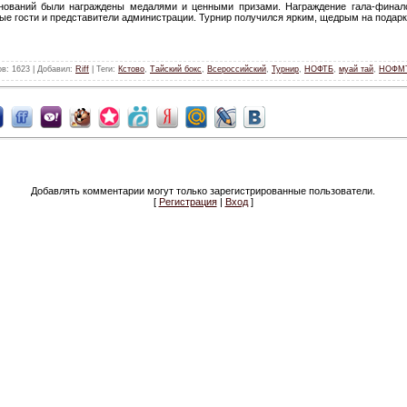
нований были награждены медалями и ценными призами. Награждение гала-финало
ые гости и представители администрации. Турнир получился ярким, щедрым на подарк
ов
: 1623 |
Добавил
:
Riff
|
Теги
:
Кстово
,
Тайский бокс
,
Всероссийский
,
Турнир
,
НОФТБ
,
муай тай
,
НОФМ
Добавлять комментарии могут только зарегистрированные пользователи.
[
Регистрация
|
Вход
]