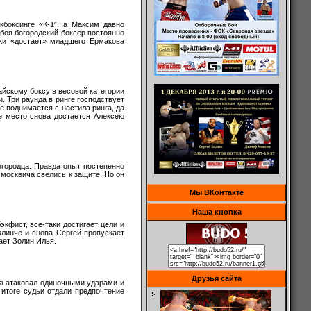
боксинге «К-1″, а Максим давно
 боя богородский боксер постоянно
ски «достает» младшего Ермакова
айскому боксу в весовой категории
. Три раунда в ринге господствует
 поднимается с настила ринга, да
е место снова достается Алексею
егородца. Правда опыт постепенно
 москвича свелись к защите. Но он
Мы ВКонтакте
Наша кнопка
кфист, все-таки достигает цели и
клинче и снова Сергей пропускает
ает Золин Илья.
Друзья сайта
а атаковал одиночными ударами и
 итоге судьи отдали предпочтение