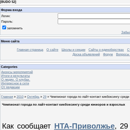
[
BUDO 52
]
Форма входа
Логин:
Пароль:
запомнить
Забыл
Меню сайта
Главная страница
О сайте
Школы и секции
Сайты о единоборствах
С
Доска объявлений
Форум
Вопросы 
Categories
Анонсы мероприятий
Итоги и результаты
О людях. О клубах.
Интересное в сети
От редакции
Главная
»
2010
»
Октябрь
»
29
» Чемпионат города по лайт-контакт кикбоксингу среди
Чемпионат города по лайт-контакт кикбоксингу среди юниоров и взрослых
Как сообщает
НТА-Приволжье
, 29