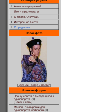
Категории раздела
Анонсы мероприятий
Итоги и результаты
О людях. О клубах.
Интересное в сети
От редакции
Новое фото
[
Брюс Ли - актёр и мастер
]
Новое на форуме
Прошу совета в выборе школы
единоборств.
(9)
[
Поиск школы
]
Магазин экипировки для
единоборств warbear.ru
(0)