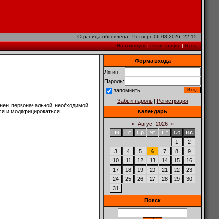
Страница обновлена - Четверг, 06.08.2026, 22:15
На главную
|
Регистрация
|
Вход
Форма входа
Логин:
Пароль:
запомнить
Забыл пароль
|
Регистрация
лнен первоначальной необходимой
ся и модифицироваться.
Календарь
«
Август 2026
»
Пн
Вт
Ср
Чт
Пт
Сб
Вс
1
2
3
4
5
6
7
8
9
10
11
12
13
14
15
16
17
18
19
20
21
22
23
24
25
26
27
28
29
30
31
Поиск