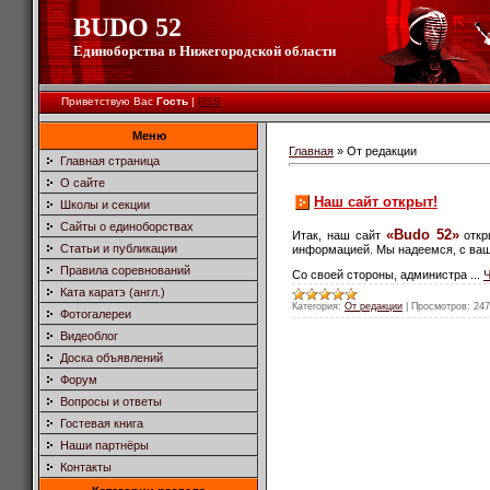
BUDO 52
Единоборства в Нижегородской области
Приветствую Вас
Гость
|
RSS
Меню
Главная
»
От редакции
Главная страница
О сайте
Наш сайт открыт!
Школы и секции
Сайты о единоборствах
«Budo 52»
Итак, наш сайт
откр
Статьи и публикации
информацией. Мы надеемся, с ваш
Правила соревнований
Со своей стороны, администра
...
Ч
Ката каратэ (англ.)
Категория:
От редакции
|
Просмотров:
247
Фотогалереи
Видеоблог
Доска объявлений
Форум
Вопросы и ответы
Гостевая книга
Наши партнёры
Контакты