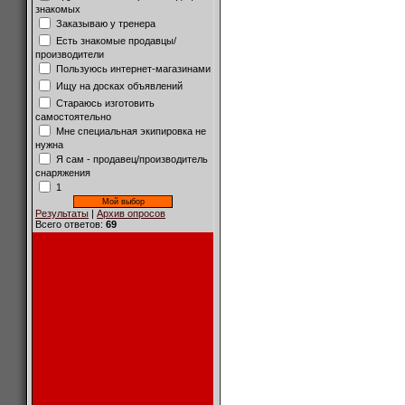
знакомых
Заказываю у тренера
Есть знакомые продавцы/
производители
Пользуюсь интернет-магазинами
Ищу на досках объявлений
Стараюсь изготовить
самостоятельно
Мне специальная экипировка не
нужна
Я сам - продавец/производитель
снаряжения
1
Результаты
|
Архив опросов
Всего ответов:
69