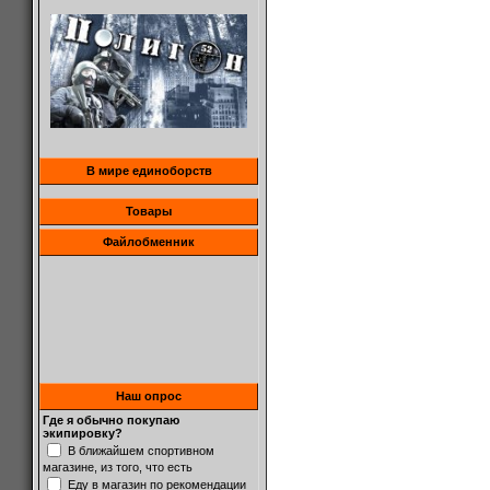
В мире единоборств
Товары
Файлобменник
Наш опрос
Где я обычно покупаю
экипировку?
В ближайшем спортивном
магазине, из того, что есть
Еду в магазин по рекомендации