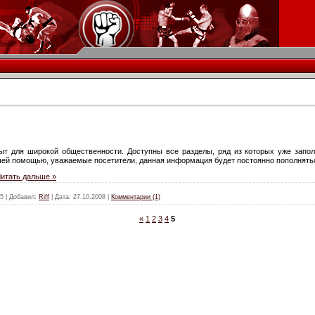
ыт для широкой общественности. Доступны все разделы, ряд из которых уже запо
ей помощью, уважаемые посетители, данная информация будет постоянно пополнять
итать дальше »
5
|
Добавил:
Riff
|
Дата:
27.10.2008
|
Комментарии (1)
«
1
2
3
4
5