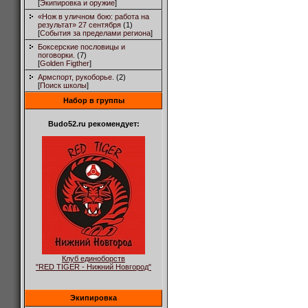
[
Экипировка и оружие
]
«Нож в уличном бою: работа на
результат» 27 сентября
(1)
[
События за пределами региона
]
Боксерские пословицы и
поговорки.
(7)
[
Golden Figther
]
Армспорт, рукоборье.
(2)
[
Поиск школы
]
Набор в группы
Budo52.ru рекомендует:
Клуб единоборств
"RED TIGER - Нижний Новгород"
Экипировка