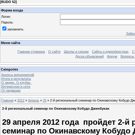
[
BUDO 52
]
Форма входа
Логин:
Пароль:
запомнить
Забыл
Меню сайта
Главная страница
О сайте
Школы и секции
Сайты о единоборствах
С
Доска объявлений
Форум
Вопросы 
Categories
Анонсы мероприятий
Итоги и результаты
О людях. О клубах.
Интересное в сети
От редакции
Главная
»
2012
»
Апрель
»
25
» 2-й региональный семинар по Окинавскому Кобудо Дж
2-й региональный семинар по Окинавскому Кобудо Джинбукан
29 апреля 2012 года пройдет
2-й
семинар по Окинавскому Кобудо 