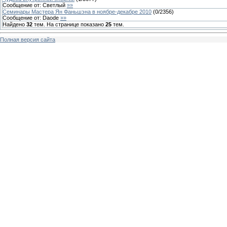
Сообщение от:
Светлый
»»
Семинары Мастера Ян Фаньшэна в ноябре-декабре 2010
(
0
/
2356
)
Сообщение от:
Daode
»»
Найдено
32
тем. На странице показано
25
тем.
Полная версия сайта