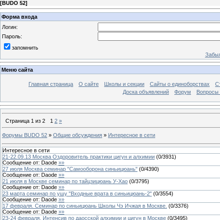
[
BUDO 52
]
Форма входа
Логин:
Пароль:
запомнить
Забыл
Меню сайта
Главная страница
О сайте
Школы и секции
Сайты о единоборствах
С
Доска объявлений
Форум
Вопросы 
Страница
1
из
2
1
2
»
Форумы BUDO 52
»
Общие обсуждения
»
Интересное в сети
Интересное в сети
21-22.09.13 Москва Оздоровитель практики цигун и алхимии
(
0
/
3931
)
Сообщение от:
Daode
»»
27 июля Москва семинар "Самооборона синьицюань"
(
0
/
4390
)
Сообщение от:
Daode
»»
21 июля в Москве семинар по тайцзицюань У-Хао
(
0
/
3795
)
Сообщение от:
Daode
»»
23 марта семинар по ушу "Входные врата в синьицюань-2"
(
0
/
3554
)
Сообщение от:
Daode
»»
17 февраля. Семинар по синьицюань Школы Чэ Ичжая в Москве.
(
0
/
3376
)
Сообщение от:
Daode
»»
23-24 февраля. Интенсив по даосской алхимии и цигун в Москве
(
0
/
3495
)