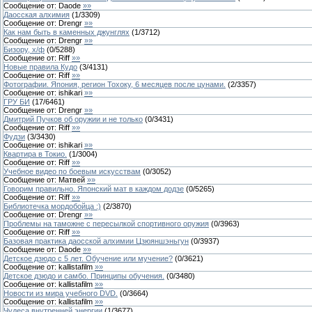
Сообщение от:
Daode
»»
Даосская алхимия
(
1
/
3309
)
Сообщение от:
Drengr
»»
Как нам быть в каменных джунглях
(
1
/
3712
)
Сообщение от:
Drengr
»»
Бизору, х/ф
(
0
/
5288
)
Сообщение от:
Riff
»»
Новые правила Кудо
(
3
/
4131
)
Сообщение от:
Riff
»»
Фотографии. Япония, регион Тохоку, 6 месяцев после цунами.
(
2
/
3357
)
Сообщение от:
ishikari
»»
ГРУ БИ
(
17
/
6461
)
Сообщение от:
Drengr
»»
Дмитрий Пучков об оружии и не только
(
0
/
3431
)
Сообщение от:
Riff
»»
Фудзи
(
3
/
3430
)
Сообщение от:
ishikari
»»
Квартира в Токио.
(
1
/
3004
)
Сообщение от:
Riff
»»
Учебное видео по боевым искусствам
(
0
/
3052
)
Сообщение от:
Матвей
»»
Говорим правильно. Японский мат в каждом додзе
(
0
/
5265
)
Сообщение от:
Riff
»»
Библиотечка мордобойца :)
(
2
/
3870
)
Сообщение от:
Drengr
»»
Проблемы на таможне с пересылкой спортивного оружия
(
0
/
3963
)
Сообщение от:
Riff
»»
Базовая практика даосской алхимии Цзюяншэньгун
(
0
/
3937
)
Сообщение от:
Daode
»»
Детское дзюдо с 5 лет. Обучение или мучение?
(
0
/
3621
)
Сообщение от:
kallistafilm
»»
Детское дзюдо и самбо. Принципы обучения.
(
0
/
3480
)
Сообщение от:
kallistafilm
»»
Новости из мира учебного DVD.
(
0
/
3664
)
Сообщение от:
kallistafilm
»»
Чудеса внутренней энергии
(
1
/
3677
)