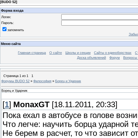
[
BUDO 52
]
Форма входа
Логин:
Пароль:
запомнить
Забыл
Меню сайта
Главная страница
О сайте
Школы и секции
Сайты о единоборствах
С
Доска объявлений
Форум
Вопросы 
Страница
1
из
1
1
Форумы BUDO 52
»
Философия
»
Борец и Ударник
Борец и Ударник
[
1
]
MonaxGT
[18.11.2011, 20:33]
Пока ехал в автобусе в голове возни
Что легче: научить борца ударной т
Не берем в расчет, то что зависит о