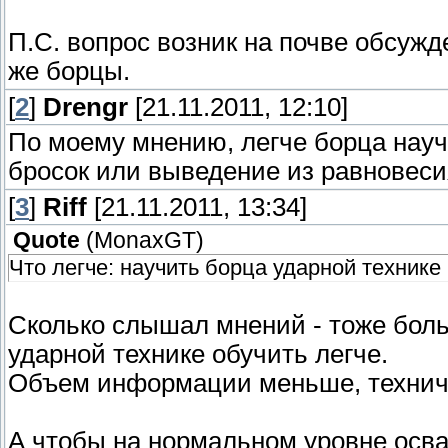
П.С. вопрос возник на почве обсуж
же борцы.
[
2
]
Drengr
[21.11.2011, 12:10]
По моему мнению, легче борца науч
бросок или выведение из равновеси
[
3
]
Riff
[21.11.2011, 13:34]
Quote
(
MonaxGT
)
Что легче: научить борца ударной технике
Сколько слышал мнений - тоже боль
ударной технике обучить легче.
Объем информации меньше, техниче
А чтобы на нормальном уровне осва