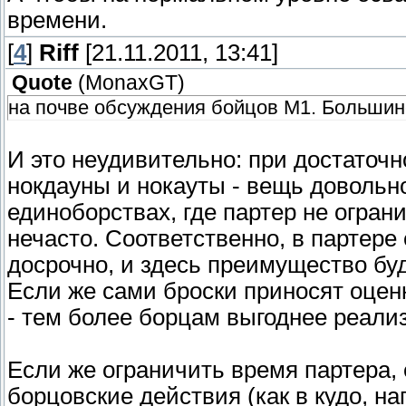
времени.
[
4
]
Riff
[21.11.2011, 13:41]
Quote
(
MonaxGT
)
на почве обсуждения бойцов М1. Большинс
И это неудивительно: при достаточн
нокдауны и нокауты - вещь довольн
единоборствах, где партер не огран
нечасто. Соответственно, в партере
досрочно, и здесь преимущество бу
Если же сами броски приносят оцен
- тем более борцам выгоднее реали
Если же ограничить время партера, 
борцовские действия (как в кудо, на