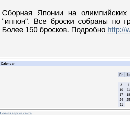
Сборная Японии на олимпийских 
"иппон". Все броски собраны по гр
Более 150 бросков. Подробно
http://
Calendar
Пн
Вт
3
4
10
11
17
18
24
25
31
Полная версия сайта