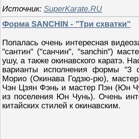
Источник:
SuperKarate.RU
Форма SANCHIN - "Три схватки"
Попалась очень интересная видеоз
"сантин" ("санчин", "sanchin") ма
ушу, а также окинавского каратэ. На
варианты исполнения формы "3 с
Морио (Окинава Годзю-рю), мастер
Чэн Цзян Фэнь и мастер Пэн (Юн Ч
из поселения Юн Чунь). Очень ин
китайских стилей к окинавским.