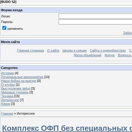
[
BUDO 52
]
Форма входа
Логин:
Пароль:
запомнить
Забыл
Меню сайта
Главная страница
О сайте
Школы и секции
Сайты о единоборствах
С
Доска объявлений
Форум
Вопросы 
Categories
История
[4]
Региональные мероприятия
[10]
Наши бойцы на выезде
[0]
О клубах
[1]
Выступления звёзд
[3]
Мировые турниры
[3]
Техника
[15]
Интересное
[7]
Юмор
[3]
Главная
»
Интересное
Комплекс ОФП без специальных 