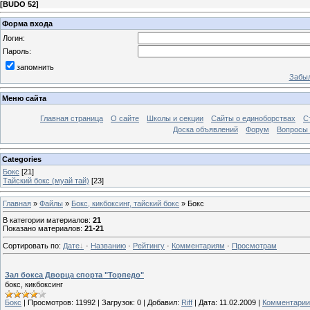
[
BUDO 52
]
Форма входа
Логин:
Пароль:
запомнить
Забыл
Меню сайта
Главная страница
О сайте
Школы и секции
Сайты о единоборствах
С
Доска объявлений
Форум
Вопросы 
Categories
Бокс
[21]
Тайский бокс (муай тай)
[23]
Главная
»
Файлы
»
Бокс, кикбоксинг, тайский бокс
» Бокс
В категории материалов
:
21
Показано материалов
:
21-21
Сортировать по
:
Дате
·
Названию
·
Рейтингу
·
Комментариям
·
Просмотрам
Зал бокса Дворца спорта "Торпедо"
бокс, кикбоксинг
Бокс
|
Просмотров:
11992
|
Загрузок:
0
|
Добавил:
Riff
|
Дата:
11.02.2009
|
Комментарии 