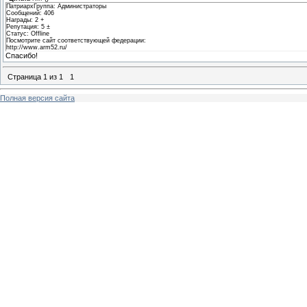
ПатриархГруппа: Администраторы
Сообщений: 406
Награды: 2 +
Репутация: 5 ±
Статус: Offline
Посмотрите сайт соответствующей федерации:
http://www.arm52.ru/
Спасибо!
Страница
1
из
1
1
Полная версия сайта