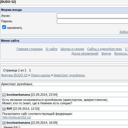
[
BUDO 52
]
Форма входа
Логин:
Пароль:
запомнить
Забыл
Меню сайта
Главная страница
О сайте
Школы и секции
Сайты о единоборствах
С
Доска объявлений
Форум
Вопросы 
Страница
1
из
1
1
Форумы BUDO 52
»
Поиск школы
»
Армспорт, рукоборье.
Армспорт, рукоборье.
[
1
]
booleanbanana
[21.05.2014, 23:54]
Есть желание позаниматься рукоборьем (армспортом, армрестлингом).
Может, кто-то знает, где в Нижнем есть секции?
[
2
]
Riff
[22.05.2014, 12:53]
Посмотрите сайт соответствующей федерации:
http://www.arm52.ru/
[
3
]
booleanbanana
[22.05.2014, 18:09]
Цитата
Riff
(
)