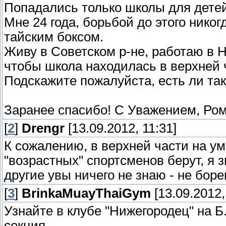
Попадались только школы для дете
Мне 24 года, борьбой до этого нико
тайским боксом.
Живу в Советском р-не, работаю в Н
чтобы школа находилась в верхней ч
Подскажите пожалуйста, есть ли та
Заранее спасибо! С Уважением, Ром
[
2
]
Drengr
[13.09.2012, 11:31]
К сожалению, в верхней части на ум 
"возрастных" спортсменов берут, я 
другие увы ничего не знаю - не борец
[
3
]
BrinkaMuayThaiGym
[13.09.2012,
Узнайте в клубе "Нижегородец" на 
секция.