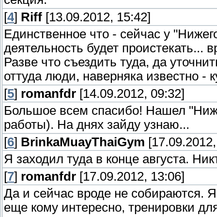
[
4
]
Riff
[13.09.2012, 15:42]
Единственное что - сейчас у "Нижег
деятельность будет проистекать... в
Разве что съездить туда, да уточни
оттуда люди, наверняка известно - к
[
5
]
romanfdr
[14.09.2012, 09:32]
Большое всем спасибо! Нашел "Ниже
работы). На днях зайду узнаю...
[
6
]
BrinkaMuayThaiGym
[17.09.2012,
Я заходил туда в конце августа. Ни
[
7
]
romanfdr
[17.09.2012, 13:06]
Да и сейчас вроде не собираются. Я
еще кому интересно, тренировки для 