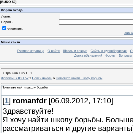
[
BUDO 52
]
Форма входа
Логин:
Пароль:
запомнить
Забыл
Меню сайта
Главная страница
О сайте
Школы и секции
Сайты о единоборствах
С
Доска объявлений
Форум
Вопросы 
Страница
1
из
1
1
Форумы BUDO 52
»
Поиск школы
»
Помогите найти школу борьбы
Помогите найти школу борьбы
[
1
]
romanfdr
[06.09.2012, 17:10]
Здравствуйте!
Я хочу найти школу борьбы. Больше
рассматриваться и другие варианты