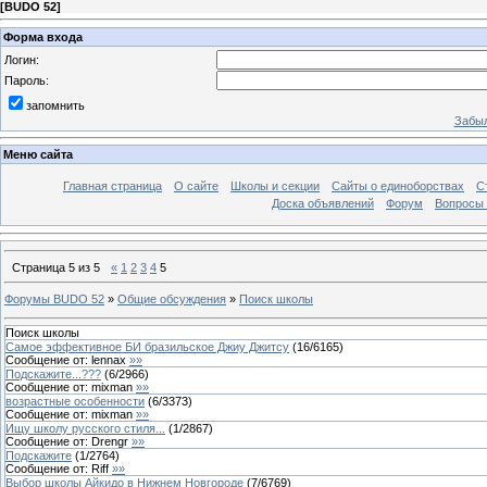
[
BUDO 52
]
Форма входа
Логин:
Пароль:
запомнить
Забыл
Меню сайта
Главная страница
О сайте
Школы и секции
Сайты о единоборствах
С
Доска объявлений
Форум
Вопросы 
Страница
5
из
5
«
1
2
3
4
5
Форумы BUDO 52
»
Общие обсуждения
»
Поиск школы
Поиск школы
Самое эффективное БИ бразильское Джиу Джитсу
(
16
/
6165
)
Сообщение от:
lennax
»»
Подскажите...???
(
6
/
2966
)
Сообщение от:
mixman
»»
возрастные особенности
(
6
/
3373
)
Сообщение от:
mixman
»»
Ищу школу русского стиля...
(
1
/
2867
)
Сообщение от:
Drengr
»»
Подскажите
(
1
/
2764
)
Сообщение от:
Riff
»»
Выбор школы Айкидо в Нижнем Новгороде
(
7
/
6769
)