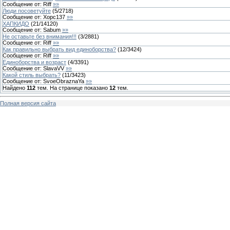
Сообщение от:
Riff
»»
Люди посоветуйте
(
5
/
2718
)
Сообщение от:
Хорс137
»»
ХАПКИДО
(
21
/
14120
)
Сообщение от:
Sabum
»»
Не оставьте без внимания!!!
(
3
/
2881
)
Сообщение от:
Riff
»»
Как правильно выбрать вид единоборства?
(
12
/
3424
)
Сообщение от:
Riff
»»
Единоборства и возраст
(
4
/
3391
)
Сообщение от:
SlavaVV
»»
Какой стиль выбрать?
(
11
/
3423
)
Сообщение от:
SvoeObraznaYa
»»
Найдено
112
тем. На странице показано
12
тем.
Полная версия сайта