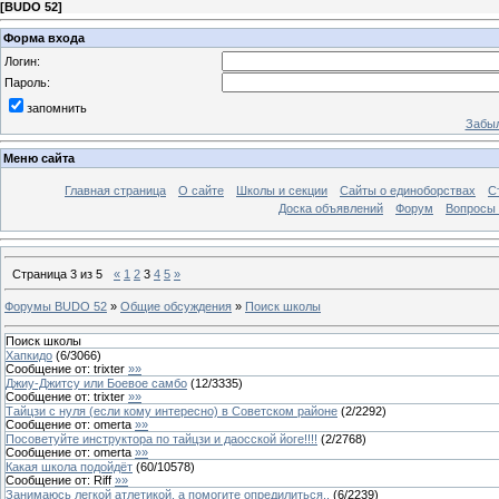
[
BUDO 52
]
Форма входа
Логин:
Пароль:
запомнить
Забыл
Меню сайта
Главная страница
О сайте
Школы и секции
Сайты о единоборствах
С
Доска объявлений
Форум
Вопросы 
Страница
3
из
5
«
1
2
3
4
5
»
Форумы BUDO 52
»
Общие обсуждения
»
Поиск школы
Поиск школы
Хапкидо
(
6
/
3066
)
Сообщение от:
trixter
»»
Джиу-Джитсу или Боевое самбо
(
12
/
3335
)
Сообщение от:
trixter
»»
Тайцзи с нуля (если кому интересно) в Советском районе
(
2
/
2292
)
Сообщение от:
omerta
»»
Посоветуйте инструктора по тайцзи и даосской йоге!!!!
(
2
/
2768
)
Сообщение от:
omerta
»»
Какая школа подойдёт
(
60
/
10578
)
Сообщение от:
Riff
»»
Занимаюсь легкой атлетикой, а помогите опредилиться..
(
6
/
2239
)