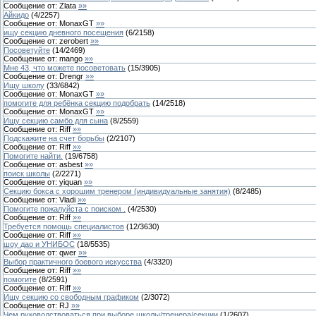
Сообщение от:
Zlata
»»
Айкидо
(
4
/
2257
)
Сообщение от:
MonaxGT
»»
ищу секцию дневного посещения
(
6
/
2158
)
Сообщение от:
zerobert
»»
Посоветуйте
(
14
/
2469
)
Сообщение от:
mango
»»
Мне 43, что можете посоветовать
(
15
/
3905
)
Сообщение от:
Drengr
»»
Ищу школу
(
33
/
6842
)
Сообщение от:
MonaxGT
»»
помогите для ребёнка секцию подобрать
(
14
/
2518
)
Сообщение от:
MonaxGT
»»
Ищу секцию самбо для сына
(
8
/
2559
)
Сообщение от:
Riff
»»
Подскажите на счет борьбы
(
2
/
2107
)
Сообщение от:
Riff
»»
Помогите найти.
(
19
/
6758
)
Сообщение от:
asbest
»»
поиск школы
(
2
/
2271
)
Сообщение от:
yiquan
»»
Секцию бокса с хорошим тренером (индивидуальные занятия)
(
8
/
2485
)
Сообщение от:
Vladi
»»
Помогите пожалуйста с поиском .
(
4
/
2530
)
Сообщение от:
Riff
»»
Требуется помощь специалистов
(
12
/
3630
)
Сообщение от:
Riff
»»
шоу дао и УНИБОС
(
18
/
5535
)
Сообщение от:
qwer
»»
Выбор практичного боевого искусства
(
4
/
3320
)
Сообщение от:
Riff
»»
помогите
(
8
/
2591
)
Сообщение от:
Riff
»»
Ищу секцию со свободным графиком
(
2
/
3072
)
Сообщение от:
RJ
»»
Чем руководствоваться при выборе школы/тренера/секции
(
1
/
2607
)