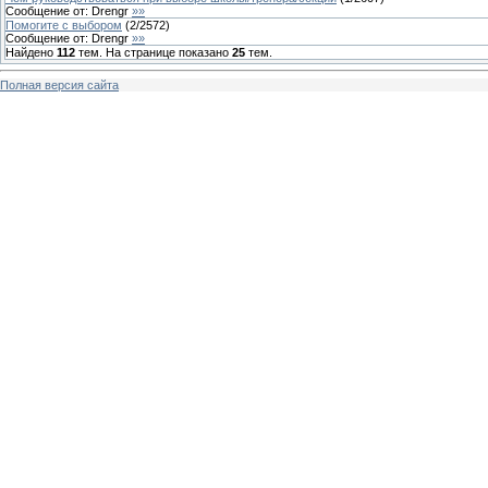
Сообщение от:
Drengr
»»
Помогите с выбором
(
2
/
2572
)
Сообщение от:
Drengr
»»
Найдено
112
тем. На странице показано
25
тем.
Полная версия сайта