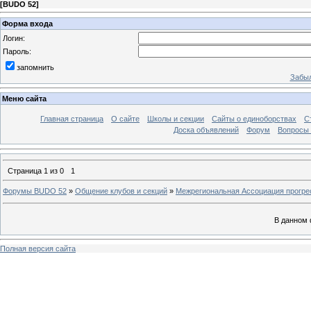
[
BUDO 52
]
Форма входа
Логин:
Пароль:
запомнить
Забыл
Меню сайта
Главная страница
О сайте
Школы и секции
Сайты о единоборствах
С
Доска объявлений
Форум
Вопросы 
Страница
1
из
0
1
Форумы BUDO 52
»
Общение клубов и секций
»
Межрегиональная Ассоциация прогре
В данном 
Полная версия сайта