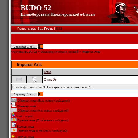
BUDO 52
Единоборства в Нижегородской области
Приветствую Вас
Гость
|
RSS
1
Страница
1
из
1
Форумы BUDO 52
»
Общение клубов и секций
»
Imperial Arts
Imperial Arts
Тема
О клубе
В этом форуме тем:
1
. На странице показано тем:
1
.
1
Страница
1
из
1
Обычная тема (Есть новые сообщения)
Обычная тема
Обычная тема (Нет новых сообщений)
Тема - опрос
Горячая тема (Есть новые сообщения)
Важная тема
Горячая тема (Нет новых сообщений)
Горячая тема