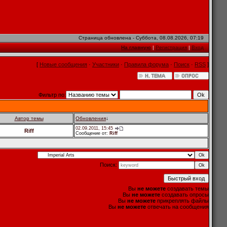
Страница обновлена - Суббота, 08.08.2026, 07:19
На главную
|
Регистрация
|
Вход
[
Новые сообщения
·
Участники
·
Правила форума
·
Поиск
·
RSS
]
Фильтр по:
Автор темы
Обновления
↓
02.09.2011, 15:45
Riff
Сообщение от:
Riff
Поиск:
Вы
не можете
создавать темы
Вы
не можете
создавать опросы
Вы
не можете
прикреплять файлы
Вы
не можете
отвечать на сообщения