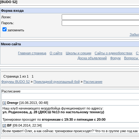
[
BUDO 52
]
Форма входа
Логин:
Пароль:
запомнить
Забыл
Меню сайта
Главная страница
О сайте
Школы и секции
Сайты о единоборствах
С
Доска объявлений
Форум
Вопросы 
Страница
1
из
1
1
Форумы BUDO 52
»
Прикладной рукопашный бой
»
Расписание
Расписание
[
1
]
Drengr
[16.06.2013, 00:48]
Наш клуб начинающего мордобойца функционирует по адресу:
ул. Родионова, д. 28 (ДЮСШ №13 по настольному теннису)
Тренировки проходят по
вторникам с 19:30
и
пятницам с 20:00
[
2
]
BF
[09.04.2014, 22:34]
Всем привет! Олег, а как сейчас тренировки происходят? Что-то в группе уже год как 