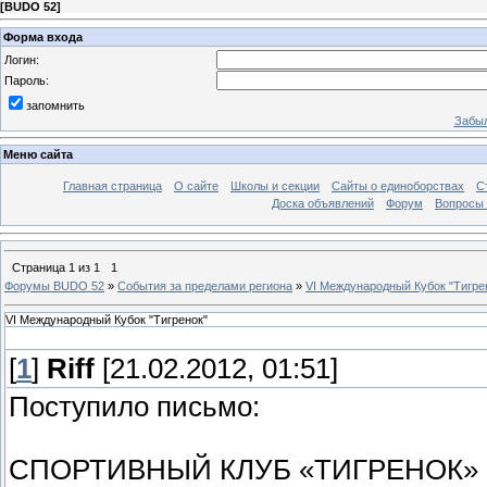
[
BUDO 52
]
Форма входа
Логин:
Пароль:
запомнить
Забыл
Меню сайта
Главная страница
О сайте
Школы и секции
Сайты о единоборствах
С
Доска объявлений
Форум
Вопросы 
Страница
1
из
1
1
Форумы BUDO 52
»
События за пределами региона
»
VI Международный Кубок "Тигре
VI Международный Кубок "Тигренок"
[
1
]
Riff
[21.02.2012, 01:51]
Поступило письмо:
СПОРТИВНЫЙ КЛУБ «ТИГРЕНОК»