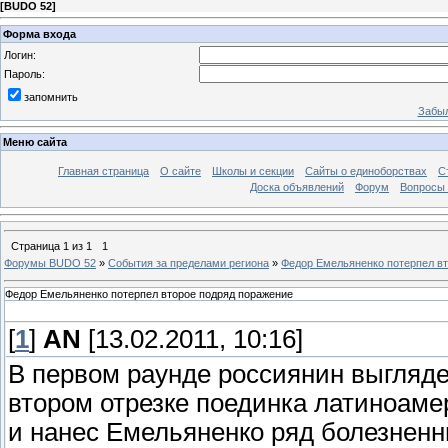
[
BUDO 52
]
Форма входа
Логин:
Пароль:
запомнить
Забыл
Меню сайта
Главная страница
О сайте
Школы и секции
Сайты о единоборствах
С
Доска объявлений
Форум
Вопросы 
Страница
1
из
1
1
Форумы BUDO 52
»
События за пределами региона
»
Федор Емельяненко потерпел в
Федор Емельяненко потерпел второе подряд поражение
[
1
]
AN
[13.02.2011, 10:16]
В первом раунде россиянин выгляде
втором отрезке поединка латиноаме
и нанес Емельяненко ряд болезненн