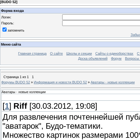
[
BUDO 52
]
Форма входа
Логин:
Пароль:
запомнить
Забыл
Меню сайта
Главная страница
О сайте
Школы и секции
Сайты о единоборствах
С
Доска объявлений
Форум
Вопросы 
Страница
1
из
1
1
Форумы BUDO 52
»
Информация и новости BUDO 52
»
Аватары - новые коллекции
Аватары - новые коллекции
[
1
]
Riff
[30.03.2012, 19:08]
Для развлечения почтеннейшей пуб
"аватарок", Будо-тематики.
Множество картинок размерами 100*