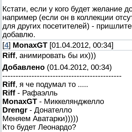
Кстати, если у кого будет желание д
например (если он в коллекции отсу
для других посетителей) - пришлите
добавлю.
[
4
]
MonaxGT
[01.04.2012, 00:34]
Riff
, анимировать бы их)))
Добавлено
(01.04.2012, 00:34)
---------------------------------------------
Riff
, я че подумал то .....
Riff
- Рафаэлль
MonaxGT
- Миккелянджелло
Drengr
- Донателло
Меняем Аватарки)))))
Кто будет Леонардо?