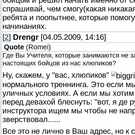
бойцом и решил начать именно от с
спрашивай, чем смогу(какая никакая,
ребята и поопытнее, которые помогу
начинаниях.
[
2
]
Drengr
[04.05.2009, 14:16]
Quote
(
Romei
)
Где Вы Учителя, которые занимаются не з
настоящих бойцов из нас хлюпиков?
Ну, скажем, у "вас, хлюпиков"
нормального треннинга. Это если м
уличных условиях. А если мы хотим
перед девахой блеснуть: "вот, я де
инструктора ищем мы чтобы не напр
зверствовал......
Все это не лично в Ваш адрес, но к