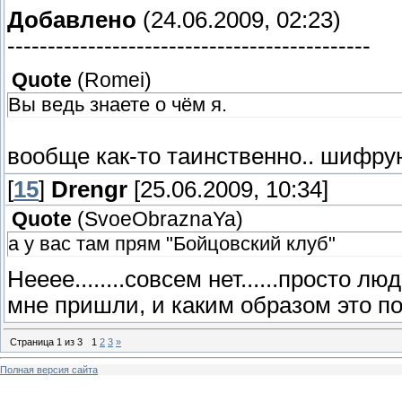
Добавлено
(24.06.2009, 02:23)
---------------------------------------------
Quote
(
Romei
)
Вы ведь знаете о чём я.
вообще как-то таинственно.. шифру
[
15
]
Drengr
[25.06.2009, 10:34]
Quote
(
SvoeObraznaYa
)
а у вас там прям "Бойцовский клуб"
Нееее........совсем нет......просто л
мне пришли, и каким образом это п
Страница
1
из
3
1
2
3
»
Полная версия сайта