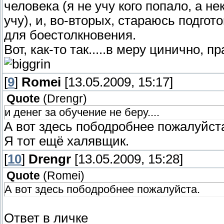
человека (я не учу кого попало, а 
учу), и, во-вторых, стараюсь подгот
для боестолкновения.
Вот, как-то так.....в меру цинично,
[
9
]
Romei
[13.05.2009, 15:17]
Quote
(
Drengr
)
и денег за обучение не беру....
А вот здесь пободробнее пожалуйст
Я тот ещё халявщик.
[
10
]
Drengr
[13.05.2009, 15:28]
Quote
(
Romei
)
А вот здесь пободробнее пожалуйста.
Ответ в личке