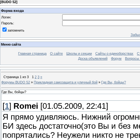
[
BUDO 52
]
Форма входа
Логин:
Пароль:
запомнить
Забыл
Меню сайта
Главная страница
О сайте
Школы и секции
Сайты о единоборствах
С
Доска объявлений
Форум
Вопросы 
Страница
1
из
3
1
2
3
»
Форумы BUDO 52
»
Прикладная самозащита и уличный бой
»
Где Вы, бойцы?
Где Вы, бойцы?
[
1
]
Romei
[01.05.2009, 22:41]
Я прямо удивляюсь. Нижний огромны
БИ здесь достаточно(это Вы и без ме
попрятались? Неужели никто не трен