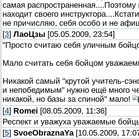
самая распространенная....Поэтому 
находит своего инструктора....Кстат
не причисляю, себя особо и не афиш
[
3
]
ЛаоЦзы
[05.05.2009, 23:54]
"Просто считаю себя уличным бойц
Мало считать себя бойцом уважаем
Никакой самый "крутой учитель-сэнс
и непобедимым" нужно ещё много чего
никакой, но базы за спиной" мало!
[
4
]
Romei
[08.05.2009, 11:36]
Респект и уважуха уважаемые бойцы
[
5
]
SvoeObraznaYa
[10.05.2009, 17:0