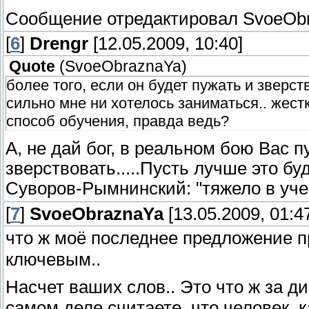
Сообщение отредактировал
SvoeOb
[
6
]
Drengr
[12.05.2009, 10:40]
Quote
(
SvoeObraznaYa
)
более того, если он будет пужать и зверство
сильно мне ни хотелось заниматься.. жест
способ обучения, правда ведь?
А, не дай бог, в реальном бою Вас п
зверствовать.....Пусть лучше это бу
Суворов-Рымнинский: "тяжело в уче
[
7
]
SvoeObraznaYa
[13.05.2009, 01:4
что ж моё последнее предложение 
ключевым..
Насчет ваших слов.. Это что ж за д
самом деле считаете, что человек, 