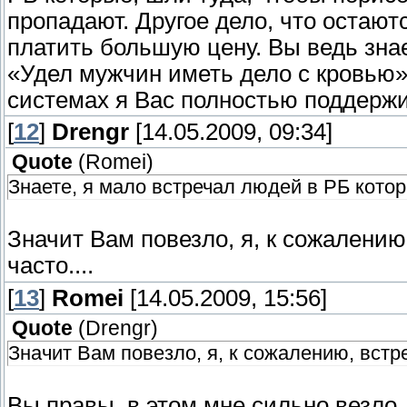
пропадают. Другое дело, что остаютс
платить большую цену. Вы ведь знае
«Удел мужчин иметь дело с кровью»
системах я Вас полностью поддерж
[
12
]
Drengr
[14.05.2009, 09:34]
Quote
(
Romei
)
Знаете, я мало встречал людей в РБ котор
Значит Вам повезло, я, к сожалению
часто....
[
13
]
Romei
[14.05.2009, 15:56]
Quote
(
Drengr
)
Значит Вам повезло, я, к сожалению, встре
Вы правы, в этом мне сильно везло.