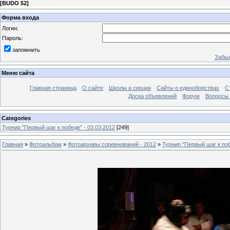
[
BUDO 52
]
Форма входа
Логин:
Пароль:
запомнить
Забыл
Меню сайта
Главная страница
О сайте
Школы и секции
Сайты о единоборствах
С
Доска объявлений
Форум
Вопросы 
Categories
Турнир "Первый шаг к победе" - 03.03.2012
[249]
Главная
»
Фотоальбом
»
Фотоархивы соревнований - 2012
»
Турнир "Первый шаг к поб