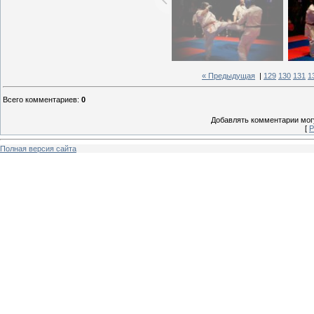
« Предыдущая
|
129
130
131
1
Всего комментариев
:
0
Добавлять комментарии могу
[
Р
Полная версия сайта