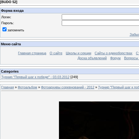
[
BUDO 52
]
Форма входа
Логин:
Пароль:
запомнить
Забыл
Меню сайта
Главная страница
О сайте
Школы и секции
Сайты о единоборствах
С
Доска объявлений
Форум
Вопросы 
Categories
Турнир "Первый шаг к победе" - 03.03.2012
[249]
Главная
»
Фотоальбом
»
Фотоархивы соревнований - 2012
»
Турнир "Первый шаг к поб