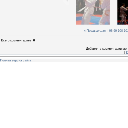
« Предыдущая
|
98
99
100
10
Всего комментариев
:
0
Добавлять комментарии могу
[
Р
Полная версия сайта