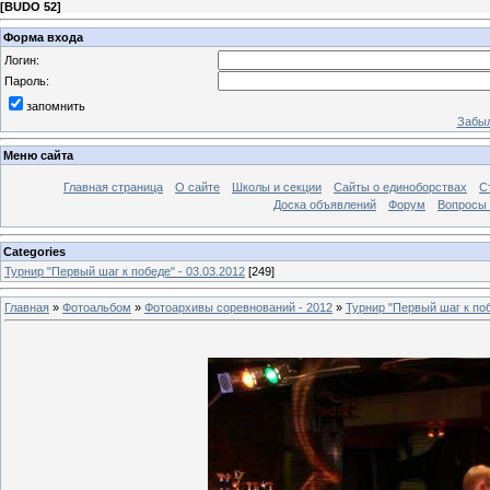
[
BUDO 52
]
Форма входа
Логин:
Пароль:
запомнить
Забыл
Меню сайта
Главная страница
О сайте
Школы и секции
Сайты о единоборствах
С
Доска объявлений
Форум
Вопросы 
Categories
Турнир "Первый шаг к победе" - 03.03.2012
[249]
Главная
»
Фотоальбом
»
Фотоархивы соревнований - 2012
»
Турнир "Первый шаг к поб