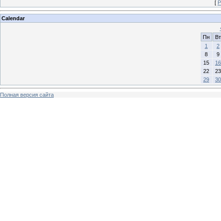
[
Р
Calendar
Пн
Вт
1
2
8
9
15
16
22
23
29
30
Полная версия сайта