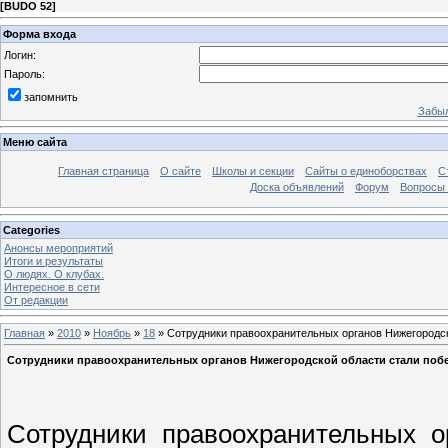
[
BUDO 52
]
Форма входа
Логин:
Пароль:
запомнить
Забыл
Меню сайта
Главная страница
О сайте
Школы и секции
Сайты о единоборствах
С
Доска объявлений
Форум
Вопросы 
Categories
Анонсы мероприятий
Итоги и результаты
О людях. О клубах.
Интересное в сети
От редакции
Главная
»
2010
»
Ноябрь
»
18
» Сотрудники правоохранительных органов Нижегородск
Сотрудники правоохранительных органов Нижегородской области стали побе
Сотрудники правоохранительных о