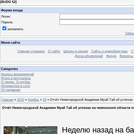
[
BUDO 52
]
Форма входа
Логин:
Пароль:
запомнить
Забыл
Меню сайта
Главная страница
О сайте
Школы и секции
Сайты о единоборствах
С
Доска объявлений
Форум
Вопросы 
Categories
Анонсы мероприятий
Итоги и результаты
О людях. О клубах.
Интересное в сети
От редакции
Главная
»
2010
»
Ноябрь
»
29
» Отчёт Нижегородской Академии Муай Тай об успехах 
Отчёт Нижегородской Академии Муай Тай об успехах на чемпионате области п
Неделю назад на б