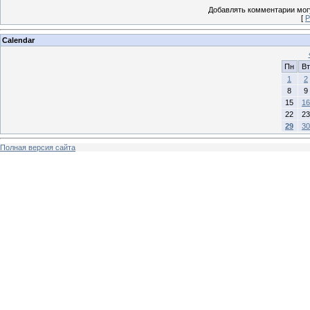
Добавлять комментарии могу
[
Р
Calendar
Пн
Вт
1
2
8
9
15
16
22
23
29
30
Полная версия сайта