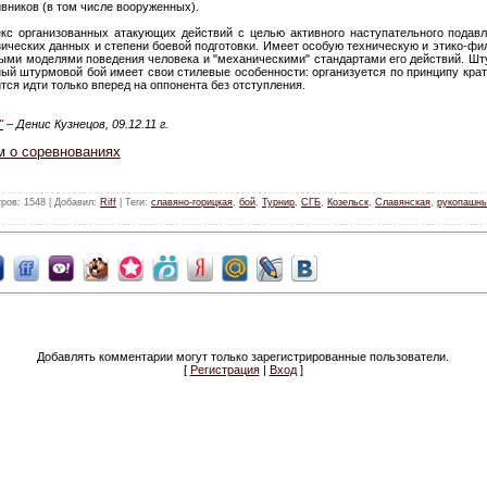
ивников (в том числе вооруженных).
кс организованных атакующих действий с целью активного наступательного пода
зических данных и степени боевой подготовки. Имеет особую техническую и этико-фи
ными моделями поведения человека и "механическими" стандартами его действий. Ш
ный штурмовой бой имеет свои стилевые особенности: организуется по принципу кра
ся идти только вперед на оппонента без отступления.
"
– Денис Кузнецов, 09.12.11 г.
м о соревнованиях
тров
: 1548 |
Добавил
:
Riff
|
Теги
:
славяно-горицкая
,
бой
,
Турнир
,
СГБ
,
Козельск
,
Славянская
,
рукопашн
Добавлять комментарии могут только зарегистрированные пользователи.
[
Регистрация
|
Вход
]