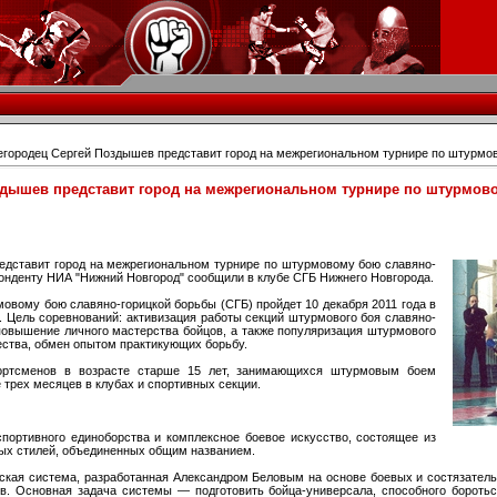
городец Сергей Поздышев представит город на межрегиональном турнире по штурмо
здышев представит город на межрегиональном турнире по штурмов
едставит город на межрегиональном турнире по штурмовому бою славяно-
понденту НИА "Нижний Новгород" сообщили в клубе СГБ Нижнего Новгорода.
овому бою славяно-горицкой борьбы (СГБ) пройдет 10 декабря 2011 года в
. Цель соревнований: активизация работы секций штурмового боя славяно-
 повышение личного мастерства бойцов, а также популяризация штурмового
ества, обмен опытом практикующих борьбу.
ортсменов в возрасте старше 15 лет, занимающихся штурмовым боем
 трех месяцев в клубах и спортивных секции.
портивного единоборства и комплексное боевое искусство, состоящее из
вых стилей, объединенных общим названием.
ская система, разработанная Александром Беловым на основе боевых и состязател
тв. Основная задача системы — подготовить бойца-универсала, способного борот