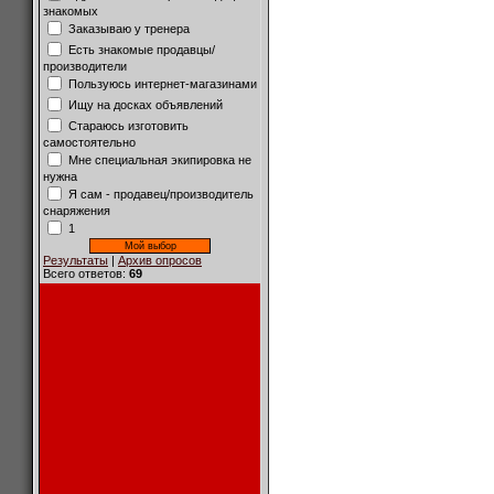
знакомых
Заказываю у тренера
Есть знакомые продавцы/
производители
Пользуюсь интернет-магазинами
Ищу на досках объявлений
Стараюсь изготовить
самостоятельно
Мне специальная экипировка не
нужна
Я сам - продавец/производитель
снаряжения
1
Результаты
|
Архив опросов
Всего ответов:
69