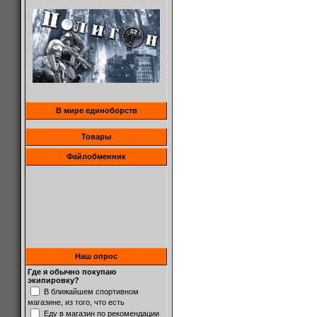
В мире единоборств
Товары
Файлобменник
Наш опрос
Где я обычно покупаю
экипировку?
В ближайшем спортивном
магазине, из того, что есть
Еду в магазин по рекомендации