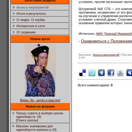
Категории раздела
условиях, против нескольких прот
Анонсы мероприятий
Штурмовой бой СГБ – это компле
противника, независимо от его фи
Итоги и результаты
на изучении и управлении различ
условиях уличной драки. Спортив
О людях. О клубах.
основным правилом которых значит
Интересное в сети
От редакции
Источник:
НИА "Нижний Новгород
Новое фото
-
Ознакомиться с Положение
Категория
:
Анонсы мероприятий
|
Просмо
0.0
/
0
Всего комментариев
:
0
[
Брюс Ли - актёр и мастер
]
Новое на форуме
Прошу совета в выборе школы
единоборств.
(9)
[
Поиск школы
]
Магазин экипировки для
единоборств warbear.ru
(0)