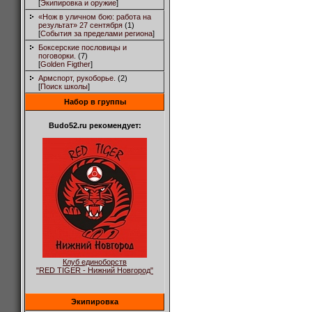
[
Экипировка и оружие
]
«Нож в уличном бою: работа на
результат» 27 сентября
(1)
[
События за пределами региона
]
Боксерские пословицы и
поговорки.
(7)
[
Golden Figther
]
Армспорт, рукоборье.
(2)
[
Поиск школы
]
Набор в группы
Budo52.ru рекомендует:
Клуб единоборств
"RED TIGER - Нижний Новгород"
Экипировка