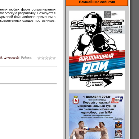
Ближайшие события
вления любых форм сопротивления
лософскую разработку. Базируется
турмовой бой наиболее применим в
тковременных сходов противников,
ый
,
Штурмовой
|
Рейтинг
: