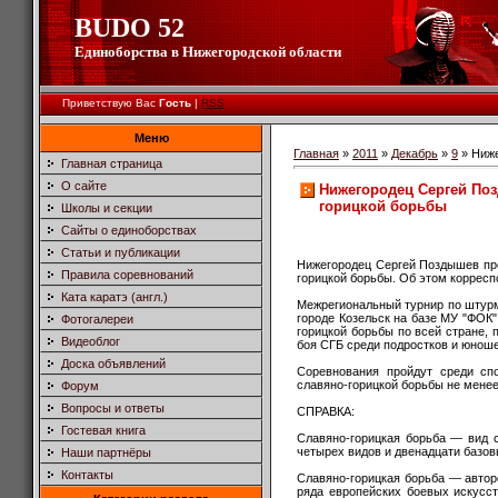
BUDO 52
Единоборства в Нижегородской области
Приветствую Вас
Гость
|
RSS
Меню
Главная
»
2011
»
Декабрь
»
9
» Ниже
Главная страница
О сайте
Нижегородец Сергей По
горицкой борьбы
Школы и секции
Сайты о единоборствах
Статьи и публикации
Нижегородец Сергей Поздышев пр
Правила соревнований
горицкой борьбы. Об этом коррес
Ката каратэ (англ.)
Межрегиональный турнир по штурм
городе Козельск на базе МУ "ФОК"
Фотогалереи
горицкой борьбы по всей стране,
Видеоблог
боя СГБ среди подростков и юнош
Доска объявлений
Соревнования пройдут среди сп
славяно-горицкой борьбы не менее
Форум
Вопросы и ответы
СПРАВКА:
Гостевая книга
Славяно-горицкая борьба — вид с
четырех видов и двенадцати базо
Наши партнёры
Контакты
Славяно-горицкая борьба — автор
ряда европейских боевых искусс