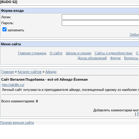
[
BUDO 52
]
Форма входа
Логин:
Пароль:
запомнить
Забыл
Меню сайта
Главная страница
О сайте
Школы и секции
Сайты о единоборствах
С
Доска объявлений
Форум
Вопросы 
Главная
»
Каталог сайтов
»
Айкидо
Сайт Виталия Подобаева - всё об Айкидо Ёсинкан
http://aikilife.ru/
Личный сайт энтузиаста и преподавателя айкидо, посвященный одному из наиболее п
Всего комментариев
:
0
Добавлять комментарии могу
[
Р
Полная версия сайта