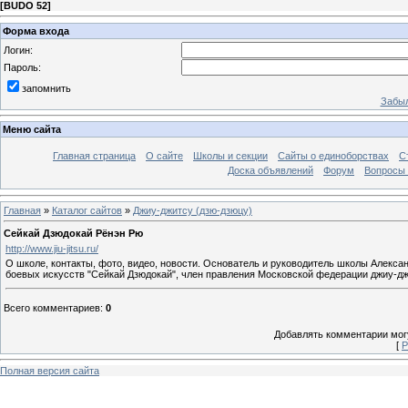
[
BUDO 52
]
Форма входа
Логин:
Пароль:
запомнить
Забыл
Меню сайта
Главная страница
О сайте
Школы и секции
Сайты о единоборствах
С
Доска объявлений
Форум
Вопросы 
Главная
»
Каталог сайтов
»
Джиу-джитсу (дзю-дзюцу)
Сейкай Дзюдокай Рёнэн Рю
http://www.jiu-jitsu.ru/
О школе, контакты, фото, видео, новости. Основатель и руководитель школы Алекса
боевых искусств "Сейкай Дзюдокай", член правления Московской федерации джиу-дж
Всего комментариев
:
0
Добавлять комментарии могу
[
Р
Полная версия сайта